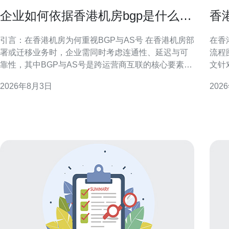
企业如何依据香港机房bgp是什么选
香
择合适的运营商与AS号策略
审
引言：在香港机房为何重视BGP与AS号 在香港机房部
在香
署或迁移业务时，企业需同时考虑连通性、延迟与可
流程
靠性，其中BGP与AS号是跨运营商互联的核心要素。
文针
正确的运营商选择与AS策略能改善访问性能、增加冗
批节
2026年8月3日
202
余并提升网络安全性，减少业务中断风险。本文将围
性，便于
绕“香港机房BGP是什么”这一核心，结合运营商选择与
图概述 一个完整的香港云服务器维护
AS号管理，提供实践性建议，适用于有多
常监