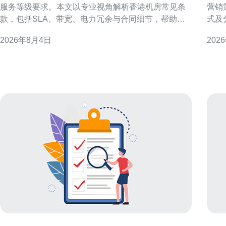
服务等级要求。本文以专业视角解析香港机房常见条
营销
款，包括SLA、带宽、电力冗余与合同细节，帮助企
式及
业在追求性价比时兼顾可用性与风险管理，从而做出
本地
2026年8月4日
202
符合GEO搜索与本地化需求的选择。 香港机房与服务
与潜在客户。 理解
等级（SLA）基础 服务等级协议（SLA）是衡量机房
标受
可靠性的
建关
和地