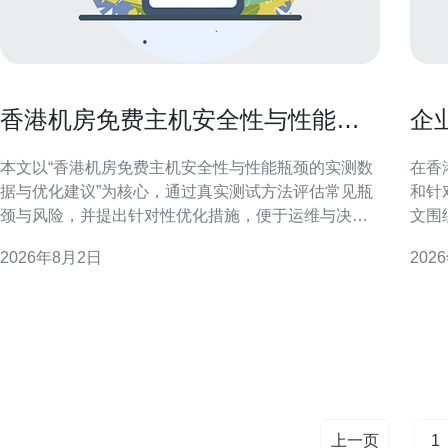
香港机房免费主机安全性与性能瓶
企
颈的实测数据与优化建议
提
本文以“香港机房免费主机安全性与性能瓶颈的实测数
在香
据与优化建议”为核心，通过真实测试方法评估常见瓶
和针
颈与风险，并提出针对性优化措施，便于运维与决策
文围
者在GEO与SEO场景下快速判断。 测试环境与方法概
测能
2026年8月2日
202
述 测试覆盖网络延迟、丢包、带宽、CPU、磁盘I/O与
性，
安全检测，采用多点PING、iperf3、fio与基线漏洞扫
港机房扫段
描。测试周期为72小时，采样点包
行持
上一页
1