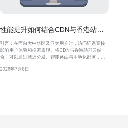
性能提升如何结合CDN与香港站群
云降低访问延迟
引言：在面向大中华区及亚太用户时，访问延迟直接
影响用户体验和搜索表现。将CDN与香港站群云结
合，可以通过就近分发、智能路由与本地化部署，系
统性降低延迟并提升稳定性与可用性。 访问延迟的主
2026年7月8日
要成因与影响 访问延迟通常由网络往返时间
（RTT）、DNS解析、首次字节时间（TTFB）与丢包
重传等因素构成。高延迟不仅影响页面加载速度，也
会影响搜索引擎的