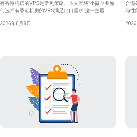
有香港机房的VPS是常见策略。本文围绕“小微企业如
合海
何选择有香港机房的VPS满足出口需求”这一主题，分
与性
解关键判断维度，帮助企业从连通性、性能、合规与
人员
2026年8月8日
202
运维等方面做出更适合自身的选择，从而支撑稳定的
定性与成本效益
出口业务。 为什么优先考虑香港机房的VPS 香港作为
VP
国际网络枢
迟需