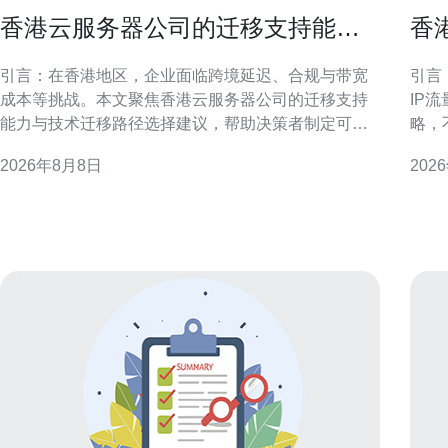
香港云服务器公司的迁移支持能力
香
与技术迁移路径选择建议
略
引言：在香港地区，企业面临跨境延迟、合规与带宽
引言
成本等挑战。本文聚焦香港云服务器公司的迁移支持
IP
能力与技术迁移路径选择建议，帮助决策者制定可执
略，
行方案。 迁移支持能力概述 香港云服务器公司的迁移
用户
2026年8月8日
202
支持通常包含评估、方案设计、工具实施与运维交
可操作的
接。关键能力在于跨可用区协调、网络带宽保障与迁
述与
移经验积累。 前期评估与迁移策略制定
分配
外访