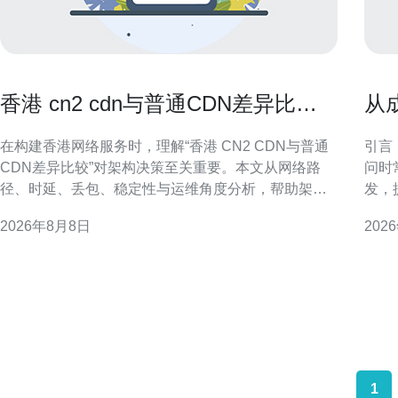
香港 cn2 cdn与普通CDN差异比较
从
帮助选择最佳架构方案
器
在构建香港网络服务时，理解“香港 CN2 CDN与普通
引言
CDN差异比较”对架构决策至关重要。本文从网络路
问时
径、时延、丢包、稳定性与运维角度分析，帮助架构
发，
师制定更合适的加速方案并提升用户体验。 什么是
防护
2026年8月8日
202
CN2与普通CDN CN2为面向国际高质量传输的骨干链
成：
路，强调路由优化与可控SLA。普通CDN侧重节点分
防香
布与缓
DD
支持
1