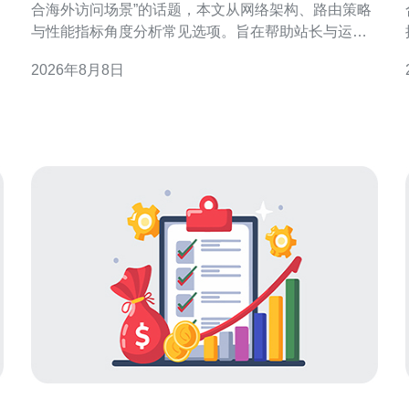
合海外访问场景”的话题，本文从网络架构、路由策略
与性能指标角度分析常见选项。旨在帮助站长与运维
人员在不同海外用户分布下做出合理选择，并兼顾稳
2026年8月8日
定性与成本效益。 香港VPS海外访问场景特点 香港
与
VPS面对的海外访问场景多样：临近亚洲国家的低延
迟需求、欧