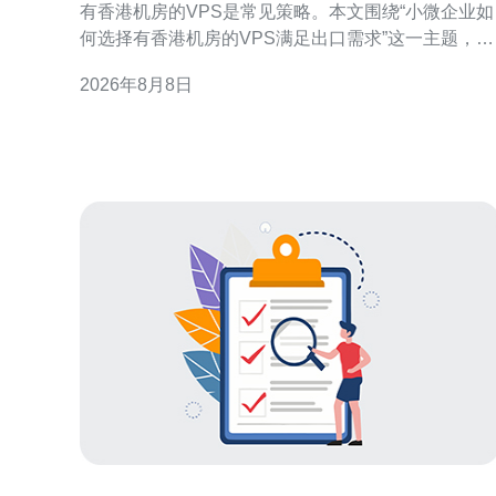
有香港机房的VPS是常见策略。本文围绕“小微企业如
何选择有香港机房的VPS满足出口需求”这一主题，分
解关键判断维度，帮助企业从连通性、性能、合规与
2026年8月8日
运维等方面做出更适合自身的选择，从而支撑稳定的
出口业务。 为什么优先考虑香港机房的VPS 香港作为
国际网络枢