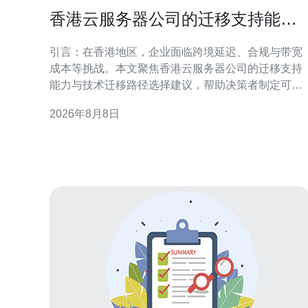
香港云服务器公司的迁移支持能力
与技术迁移路径选择建议
引言：在香港地区，企业面临跨境延迟、合规与带宽
成本等挑战。本文聚焦香港云服务器公司的迁移支持
能力与技术迁移路径选择建议，帮助决策者制定可执
行方案。 迁移支持能力概述 香港云服务器公司的迁移
2026年8月8日
支持通常包含评估、方案设计、工具实施与运维交
接。关键能力在于跨可用区协调、网络带宽保障与迁
移经验积累。 前期评估与迁移策略制定