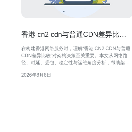
香港 cn2 cdn与普通CDN差异比较
帮助选择最佳架构方案
在构建香港网络服务时，理解“香港 CN2 CDN与普通
CDN差异比较”对架构决策至关重要。本文从网络路
径、时延、丢包、稳定性与运维角度分析，帮助架构
师制定更合适的加速方案并提升用户体验。 什么是
2026年8月8日
CN2与普通CDN CN2为面向国际高质量传输的骨干链
路，强调路由优化与可控SLA。普通CDN侧重节点分
布与缓