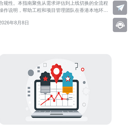
合规性。本指南聚焦从需求评估到上线切换的全流程
操作说明，帮助工程和项目管理团队在香港本地环境
中高效落地，降低风险并确保服务稳定性。 需求评估
2026年8月8日
容量规划 对香港大带宽部署，首先需进行业务流量
分析、峰值计算与未来增长预估。根据应用类型、数
据中心位置与用户分布