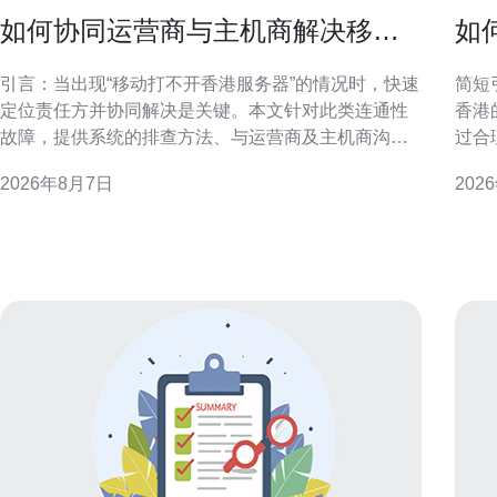
如何协同运营商与主机商解决移动
如
打不开香港服务器的连通性故障
级
引言：当出现“移动打不开香港服务器”的情况时，快速
简短
定位责任方并协同解决是关键。本文针对此类连通性
香港
故障，提供系统的排查方法、与运营商及主机商沟通
过合
要点，以及可执行的协作流程，帮助运维团队在最短
可以
2026年8月7日
202
时间内恢复访问。 1. 初步信息与证据收集 首先收集故
与GEO优化。 选
障范围与复现条件：受影响的移动网络运营商、用户
整美
地域、开始时
要美