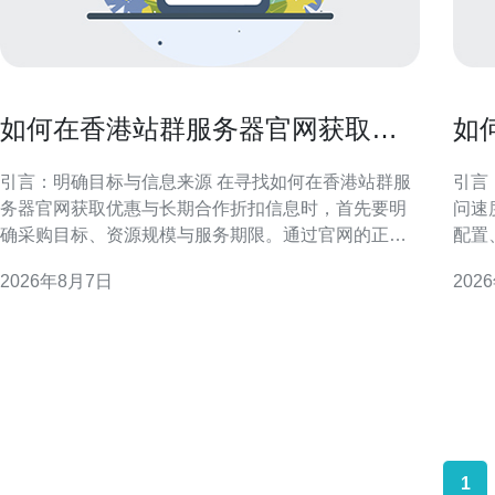
如何在香港站群服务器官网获取优
如
惠与长期合作折扣信息
以
引言：明确目标与信息来源 在寻找如何在香港站群服
引言
务器官网获取优惠与长期合作折扣信息时，首先要明
问速
确采购目标、资源规模与服务期限。通过官网的正式
配置
渠道获取信息，可降低风险并确保条款合规。本文侧
判断
2026年8月7日
202
重官网途径与谈判策略，帮助企业在香港区域稳妥争
的前提
取优惠与长期合作条件。 在香港站群服务器官网查找
求与地域分布 在决
官方优惠入口 访
用以
1