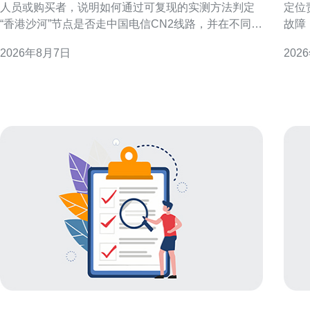
人员或购买者，说明如何通过可复现的实测方法判定
定位
“香港沙河”节点是否走中国电信CN2线路，并在不同判
故障
定结果下给出配置与优化建议。文中不做未经验证的
要点
2026年8月7日
202
断言，提供操作步骤与解读要点，方便读者自行复
时间内恢复访问
核。 测试目的与判定CN2的关键指标 明确测试目的：
障范
判断目标节点是否使用CN2或CN2 GIA等优质回
地域