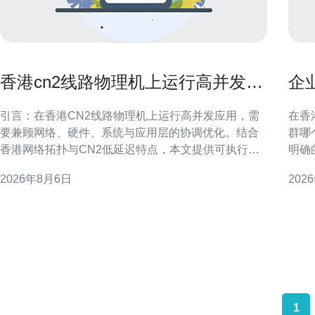
香港cn2线路物理机上运行高并发应
企
用的调优技巧
最
引言：在香港CN2线路物理机上运行高并发应用，需
在香
要兼顾网络、硬件、系统与应用层的协调优化。结合
群哪
香港网络拓扑与CN2低延迟特点，本文提供可执行的
明确
调优建议，帮助工程师在物理机环境中提升吞吐、降
规要
2026年8月6日
202
低延迟并增强稳定性，适合面向本地与区域性GEO搜
衡，确保
索的运维与开发团队参考。 网络优化：利用CN2线路
特征 首先要评估业务类型与流量模式：是新闻资讯、
优势 在香港cn2线路物理机上运行高并发应用时，优
电子
先优
哪个
1