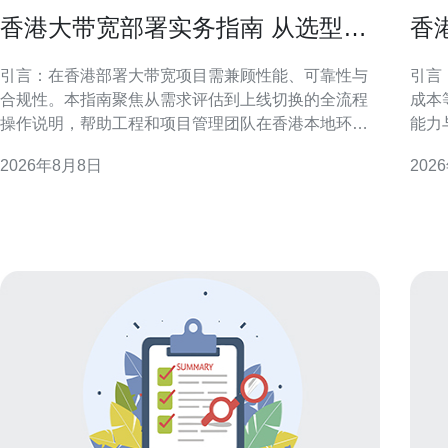
香港大带宽部署实务指南 从选型到
香
上线的全流程操作说明
与
引言：在香港部署大带宽项目需兼顾性能、可靠性与
引言
合规性。本指南聚焦从需求评估到上线切换的全流程
成本
操作说明，帮助工程和项目管理团队在香港本地环境
能力
中高效落地，降低风险并确保服务稳定性。 需求评估
行方案。 迁移支持能力概述
2026年8月8日
202
与容量规划 对香港大带宽部署，首先需进行业务流量
支持
分析、峰值计算与未来增长预估。根据应用类型、数
接。
据中心位置与用户分布