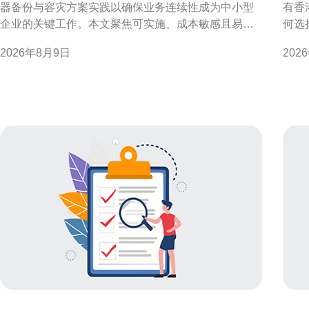
器备份与容灾方案实践以确保业务连续性成为中小型
有香
企业的关键工作。本文聚焦可实施、成本敏感且易运
何选
维的灾备思路，帮助在有限资源下做到高可用与快速
解关
2026年8月9日
202
恢复。 目标与原则：明确RPO与RTO 制定备份与容
运维
灾方案前，首先明确业务的恢复点目标（RPO）与恢
出口业务。 为什么优先
复时间目标（RTO）。轻量级方案应以最低可接受数
国际
据丢失和快