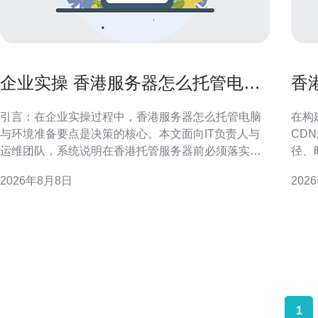
企业实操 香港服务器怎么托管电脑
香港
与环境准备要点
帮
引言：在企业实操过程中，香港服务器怎么托管电脑
在构
与环境准备要点是决策的核心。本文面向IT负责人与
CD
运维团队，系统说明在香港托管服务器前必须落实的
径、
物理与网络环境、基础设施与管理流程，兼顾合规性
师制
2026年8月8日
202
与稳定性，便于在区域化（GEO）搜索下被相关人员
CN2与普通CD
快速查阅与执行。 为什么选择香港服务器托管 香港作
路，
为国际网络枢纽，
布与
1