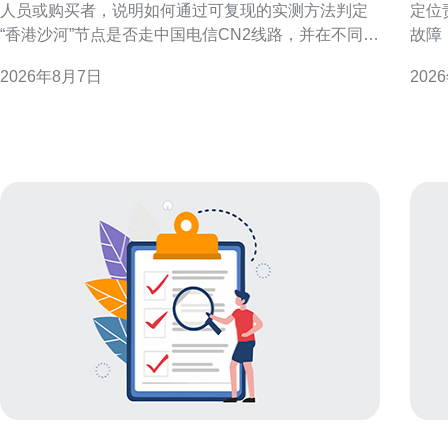
人员或购买者，说明如何通过可复现的实测方法判定
定位
“香港沙河”节点是否走中国电信CN2线路，并在不同判
故障
定结果下给出配置与优化建议。文中不做未经验证的
要点
2026年8月7日
202
断言，提供操作步骤与解读要点，方便读者自行复
时间内恢复访问
核。 测试目的与判定CN2的关键指标 明确测试目的：
障范
判断目标节点是否使用CN2或CN2 GIA等优质回
地域