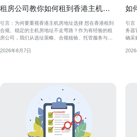
租房公司教你如何租到香港主机房
如
地址不走弯路
惠
引言：为何要重视香港主机房地址选择 想在香港租到
引言：明
合规、稳定的主机房地址不走弯路？作为有经验的租
务器
房公司，我们从选址策略、合规核验、托管服务与实
确采
际操作流程等方面提供实务性建议。正确的地址不仅
渠道
2026年8月7日
202
影响网络连通和法律合规，也直接关系到业务连续性
重官
与客户信任度，因此前期准备至关重要。 了解香港主
取优惠与长
机房类型与地理要点 香港主机房类型多样，