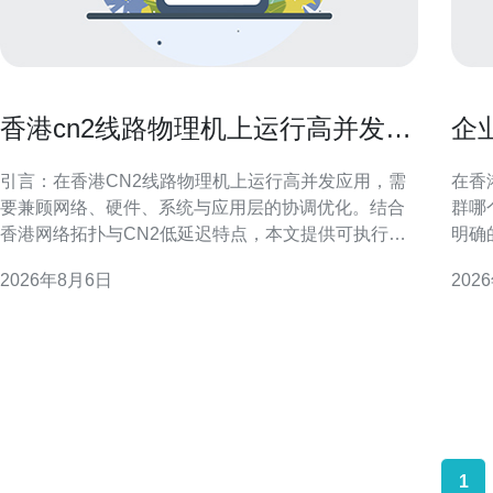
香港cn2线路物理机上运行高并发应
企
用的调优技巧
最
引言：在香港CN2线路物理机上运行高并发应用，需
在香
要兼顾网络、硬件、系统与应用层的协调优化。结合
群哪
香港网络拓扑与CN2低延迟特点，本文提供可执行的
明确
调优建议，帮助工程师在物理机环境中提升吞吐、降
规要
2026年8月6日
202
低延迟并增强稳定性，适合面向本地与区域性GEO搜
衡，确保
索的运维与开发团队参考。 网络优化：利用CN2线路
特征 首先要评估业务类型与流量模式：是新闻资讯、
优势 在香港cn2线路物理机上运行高并发应用时，优
电子
先优
哪个
1