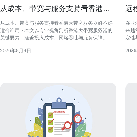
从成本、带宽与服务支持看香港大
远
带宽服务器好不好适合谁用
与
从成本、带宽与服务支持看香港大带宽服务器好不好
在亚
适合谁用？本文以专业视角剖析香港大带宽服务器的
来越
关键要素，涵盖投入成本、网络吞吐与服务保障。目
定性
标是为企业与技术选型人提供清晰、可落地的判断依
用者
2026年8月9日
202
据和配置建议。文章兼顾可操作性与合规性考量，便
验。
于搜索与技术团队快速决策。 香港大带宽服务器：定
低延
义与优势 香港大带宽服