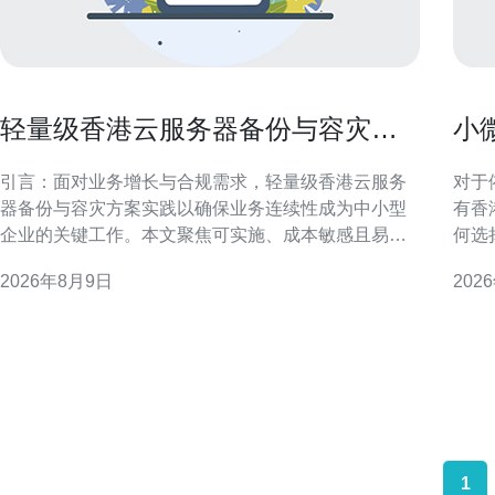
轻量级香港云服务器备份与容灾方
小
案实践以确保业务连续性
满
引言：面对业务增长与合规需求，轻量级香港云服务
对于
器备份与容灾方案实践以确保业务连续性成为中小型
有香
企业的关键工作。本文聚焦可实施、成本敏感且易运
何选
维的灾备思路，帮助在有限资源下做到高可用与快速
解关
2026年8月9日
202
恢复。 目标与原则：明确RPO与RTO 制定备份与容
运维
灾方案前，首先明确业务的恢复点目标（RPO）与恢
出口业务。 为什么优先
复时间目标（RTO）。轻量级方案应以最低可接受数
国际
据丢失和快
1