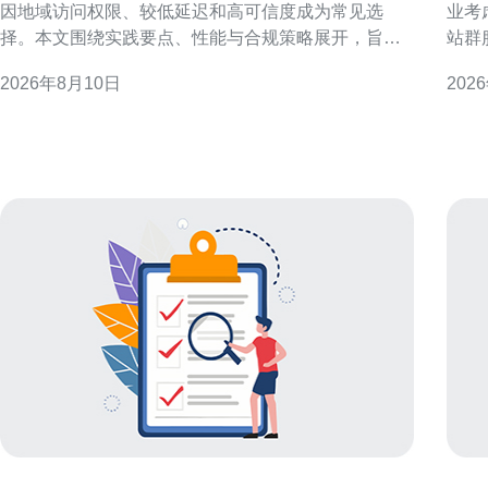
因地域访问权限、较低延迟和高可信度成为常见选
业考
择。本文围绕实践要点、性能与合规策略展开，旨在
站群
为工程与运营团队提供可执行的实施建议，提升抓取
理解成
2026年8月10日
202
成功率并降低检测风险。 为什么选择原生香港IP代
香港站群
理？ 原生香港IP代理通常由本地运营商或数据中心分
势带
配，具备真实地理位置属性和较高的信誉度
国内