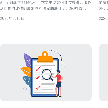
但“最划算”并非最低价。本文围绕如何通过香港云服务
的增
器价格对比找到最划算的供应商展开，介绍对比维
外，
度、常见陷阱与实务建议，帮助决策者用数据和场景
增值
2026年8月5日
202
选择最优方案。 为什么要做香港云服务器价格对比 单
梳理
看标价容易误判成本，服务器费用包含计算、存储、
求的决策与优化
带宽、流量及支持等多项。通过香港云服务器价格对
业价
比，可以识别性
跨境