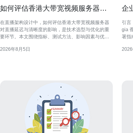
如何评估香港大带宽视频服务器对
企业
直播延迟与清晰度的影响
优
在直播架构设计中，如何评估香港大带宽视频服务器
引言
对直播延迟与清晰度的影响，是技术选型与优化的重
gi
要环节。本文围绕指标、测试方法、影响因素与优化
署指
策略展开，帮助工程师进行实证评估并提升用户体
焦节
2026年8月5日
202
验。 香港大带宽视频服务器在直播中的作用 香港大带
络架构与
宽视频服务器通常用于中转与分发流量，靠近亚太网
节点
络枢纽可以降低跨境跳数
Qo