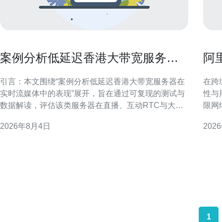
案例分析低延迟香港大带宽服务器
阿
在实时流媒体中的表现
续
引言：本文围绕“案例分析低延迟香港大带宽服务器在
在跨
实时流媒体中的表现”展开，旨在通过可复现的测试与
性与
数据解读，评估该类服务器在直播、互动RTC与大并
限网
发点播场景下的适配性，为架构与运维决策提供参
牌信
2026年8月4日
202
考。 背景与分析目的 在跨境流媒体服务中，香港节点
构、
常被选为中转或出口。本文目的在于系统分析低延迟
助团队
香港大带宽服务器对实时流媒体的影响，重点关
1