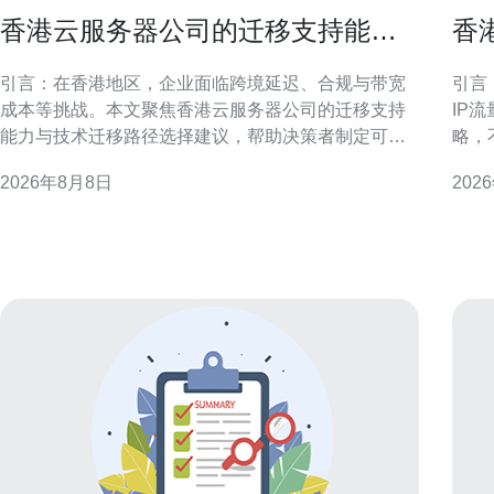
香港云服务器公司的迁移支持能力
香
与技术迁移路径选择建议
略
引言：在香港地区，企业面临跨境延迟、合规与带宽
引言
成本等挑战。本文聚焦香港云服务器公司的迁移支持
IP
能力与技术迁移路径选择建议，帮助决策者制定可执
略，
行方案。 迁移支持能力概述 香港云服务器公司的迁移
用户
2026年8月8日
202
支持通常包含评估、方案设计、工具实施与运维交
可操作的
接。关键能力在于跨可用区协调、网络带宽保障与迁
述与
移经验积累。 前期评估与迁移策略制定
分配
外访