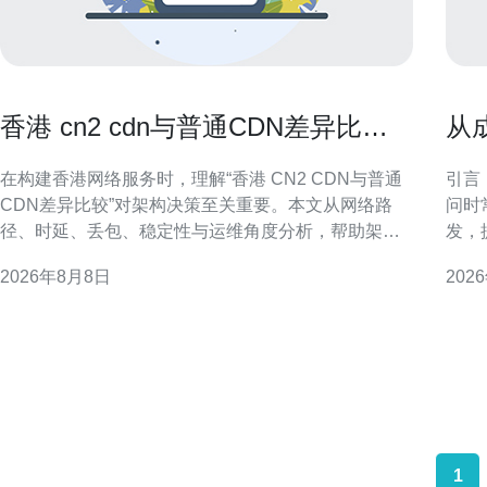
香港 cn2 cdn与普通CDN差异比较
从
帮助选择最佳架构方案
器
在构建香港网络服务时，理解“香港 CN2 CDN与普通
引言
CDN差异比较”对架构决策至关重要。本文从网络路
问时
径、时延、丢包、稳定性与运维角度分析，帮助架构
发，
师制定更合适的加速方案并提升用户体验。 什么是
防护
2026年8月8日
202
CN2与普通CDN CN2为面向国际高质量传输的骨干链
成：
路，强调路由优化与可控SLA。普通CDN侧重节点分
防香
布与缓
DD
支持
1