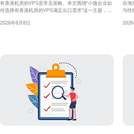
有香港机房的VPS是常见策略。本文围绕“小微企业如
合海
何选择有香港机房的VPS满足出口需求”这一主题，分
与性
解关键判断维度，帮助企业从连通性、性能、合规与
人员
2026年8月8日
202
运维等方面做出更适合自身的选择，从而支撑稳定的
定性与成本效益
出口业务。 为什么优先考虑香港机房的VPS 香港作为
VP
国际网络枢
迟需