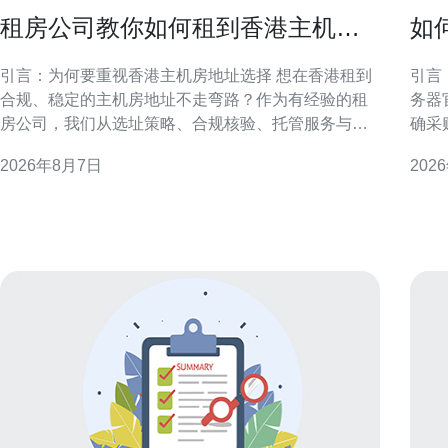
租房公司教你如何租到香港主机房
如
地址不走弯路
惠
引言：为何要重视香港主机房地址选择 想在香港租到
引言：明
合规、稳定的主机房地址不走弯路？作为有经验的租
务器
房公司，我们从选址策略、合规核验、托管服务与实
确采
际操作流程等方面提供实务性建议。正确的地址不仅
渠道
2026年8月7日
202
影响网络连通和法律合规，也直接关系到业务连续性
重官
与客户信任度，因此前期准备至关重要。 了解香港主
取优惠与长
机房类型与地理要点 香港主机房类型多样，