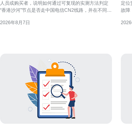
人员或购买者，说明如何通过可复现的实测方法判定
定位
“香港沙河”节点是否走中国电信CN2线路，并在不同判
故障
定结果下给出配置与优化建议。文中不做未经验证的
要点
2026年8月7日
202
断言，提供操作步骤与解读要点，方便读者自行复
时间内恢复访问
核。 测试目的与判定CN2的关键指标 明确测试目的：
障范
判断目标节点是否使用CN2或CN2 GIA等优质回
地域