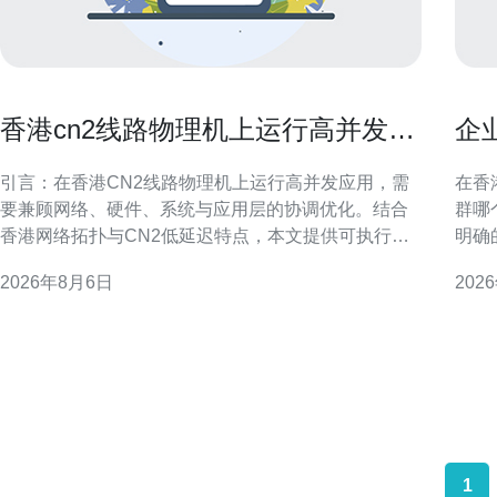
香港cn2线路物理机上运行高并发应
企
用的调优技巧
最
引言：在香港CN2线路物理机上运行高并发应用，需
在香
要兼顾网络、硬件、系统与应用层的协调优化。结合
群哪
香港网络拓扑与CN2低延迟特点，本文提供可执行的
明确
调优建议，帮助工程师在物理机环境中提升吞吐、降
规要
2026年8月6日
202
低延迟并增强稳定性，适合面向本地与区域性GEO搜
衡，确保
索的运维与开发团队参考。 网络优化：利用CN2线路
特征 首先要评估业务类型与流量模式：是新闻资讯、
优势 在香港cn2线路物理机上运行高并发应用时，优
电子
先优
哪个
1