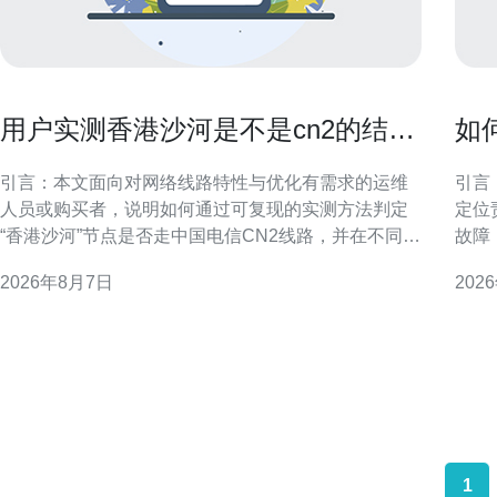
用户实测香港沙河是不是cn2的结果
如
与配置优化建议
打
引言：本文面向对网络线路特性与优化有需求的运维
引言
人员或购买者，说明如何通过可复现的实测方法判定
定位
“香港沙河”节点是否走中国电信CN2线路，并在不同判
故障
定结果下给出配置与优化建议。文中不做未经验证的
要点
2026年8月7日
202
断言，提供操作步骤与解读要点，方便读者自行复
时间内恢复访问
核。 测试目的与判定CN2的关键指标 明确测试目的：
障范
判断目标节点是否使用CN2或CN2 GIA等优质回
地域
1