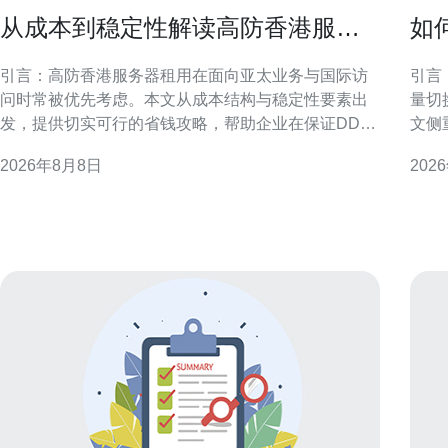
从成本到稳定性解读高防香港服务
如
器租用省钱攻略
成
引言：高防香港服务器租用在面向亚太业务与国际访
引言
问时常被优先考虑。本文从成本结构与稳定性要素出
量切
发，提供切实可行的省钱攻略，帮助企业在保证DDoS
文侧
防护和网络稳定性的前提下优化投入与配置。 成本构
备、
2026年8月8日
202
成：理解高防香港服务器租用的主要费用项 在评估高
换、
防香港服务器租用时，应把成本拆分为带宽与流量、
落地参考。 规划与准备
DDoS防护等级、IP资源、硬件与虚拟化、运维与技术
前，
支持等