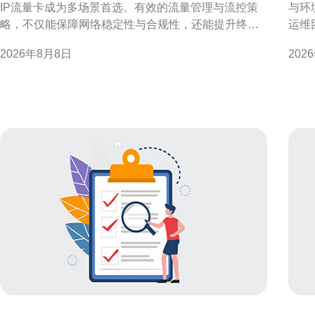
IP流量卡成为多场景首选。有效的流量管理与流控策
与环
略，不仅能保障网络稳定性与合规性，还能提升终端
运维
用户体验与运营效率。本文针对香港GEO环境，提出
物理
2026年8月8日
202
可操作的实施要点与最佳实践。 香港原生IP流量卡概
与稳
述与应用场景 香港原生IP流量卡指在香港运营商网内
快速查阅与执行
分配的真实IP资源，常用于跨境营销、移动测试、海
为国
外访问