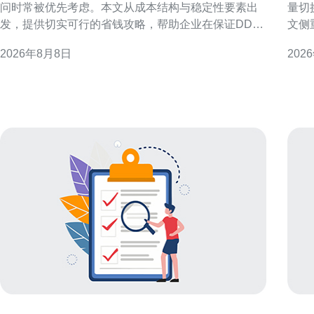
问时常被优先考虑。本文从成本结构与稳定性要素出
量切
发，提供切实可行的省钱攻略，帮助企业在保证DDoS
文侧
防护和网络稳定性的前提下优化投入与配置。 成本构
备、
2026年8月8日
202
成：理解高防香港服务器租用的主要费用项 在评估高
换、
防香港服务器租用时，应把成本拆分为带宽与流量、
落地参考。 规划与准备
DDoS防护等级、IP资源、硬件与虚拟化、运维与技术
前，
支持等