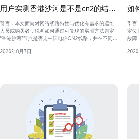
用户实测香港沙河是不是cn2的结果
如
与配置优化建议
打
引言：本文面向对网络线路特性与优化有需求的运维
引言
人员或购买者，说明如何通过可复现的实测方法判定
定位
“香港沙河”节点是否走中国电信CN2线路，并在不同判
故障
定结果下给出配置与优化建议。文中不做未经验证的
要点
2026年8月7日
202
断言，提供操作步骤与解读要点，方便读者自行复
时间内恢复访问
核。 测试目的与判定CN2的关键指标 明确测试目的：
障范
判断目标节点是否使用CN2或CN2 GIA等优质回
地域