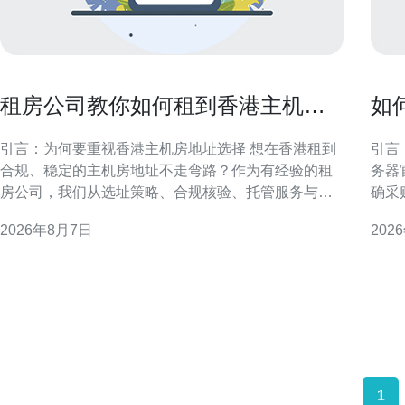
租房公司教你如何租到香港主机房
如
地址不走弯路
惠
引言：为何要重视香港主机房地址选择 想在香港租到
引言：明
合规、稳定的主机房地址不走弯路？作为有经验的租
务器
房公司，我们从选址策略、合规核验、托管服务与实
确采
际操作流程等方面提供实务性建议。正确的地址不仅
渠道
2026年8月7日
202
影响网络连通和法律合规，也直接关系到业务连续性
重官
与客户信任度，因此前期准备至关重要。 了解香港主
取优惠与长
机房类型与地理要点 香港主机房类型多样，
1