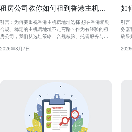
租房公司教你如何租到香港主机房
如
地址不走弯路
惠
引言：为何要重视香港主机房地址选择 想在香港租到
引言：明
合规、稳定的主机房地址不走弯路？作为有经验的租
务器
房公司，我们从选址策略、合规核验、托管服务与实
确采
际操作流程等方面提供实务性建议。正确的地址不仅
渠道
2026年8月7日
202
影响网络连通和法律合规，也直接关系到业务连续性
重官
与客户信任度，因此前期准备至关重要。 了解香港主
取优惠与长
机房类型与地理要点 香港主机房类型多样，