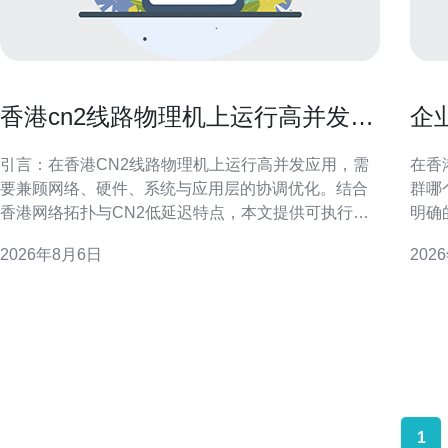
香港cn2线路物理机上运行高并发应
企
用的调优技巧
最
引言：在香港CN2线路物理机上运行高并发应用，需
在香
要兼顾网络、硬件、系统与应用层的协调优化。结合
群哪
香港网络拓扑与CN2低延迟特点，本文提供可执行的
明确
调优建议，帮助工程师在物理机环境中提升吞吐、降
规要
2026年8月6日
202
低延迟并增强稳定性，适合面向本地与区域性GEO搜
衡，确保
索的运维与开发团队参考。 网络优化：利用CN2线路
特征 首先要评估业务类型与流量模式：是新闻资讯、
优势 在香港cn2线路物理机上运行高并发应用时，优
电子
先优
哪个
1