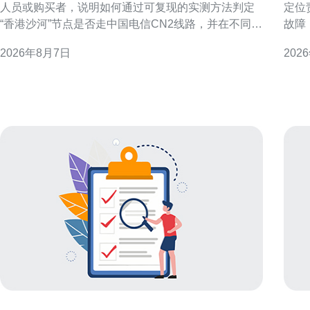
人员或购买者，说明如何通过可复现的实测方法判定
定位
“香港沙河”节点是否走中国电信CN2线路，并在不同判
故障
定结果下给出配置与优化建议。文中不做未经验证的
要点
2026年8月7日
202
断言，提供操作步骤与解读要点，方便读者自行复
时间内恢复访问
核。 测试目的与判定CN2的关键指标 明确测试目的：
障范
判断目标节点是否使用CN2或CN2 GIA等优质回
地域