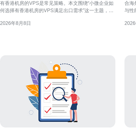
有香港机房的VPS是常见策略。本文围绕“小微企业如
合海
何选择有香港机房的VPS满足出口需求”这一主题，分
与性
解关键判断维度，帮助企业从连通性、性能、合规与
人员
2026年8月8日
202
运维等方面做出更适合自身的选择，从而支撑稳定的
定性与成本效益
出口业务。 为什么优先考虑香港机房的VPS 香港作为
VP
国际网络枢
迟需