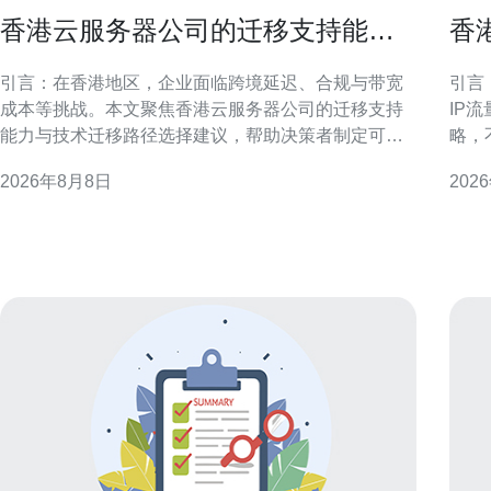
香港云服务器公司的迁移支持能力
香
与技术迁移路径选择建议
略
引言：在香港地区，企业面临跨境延迟、合规与带宽
引言
成本等挑战。本文聚焦香港云服务器公司的迁移支持
IP
能力与技术迁移路径选择建议，帮助决策者制定可执
略，
行方案。 迁移支持能力概述 香港云服务器公司的迁移
用户
2026年8月8日
202
支持通常包含评估、方案设计、工具实施与运维交
可操作的
接。关键能力在于跨可用区协调、网络带宽保障与迁
述与
移经验积累。 前期评估与迁移策略制定
分配
外访