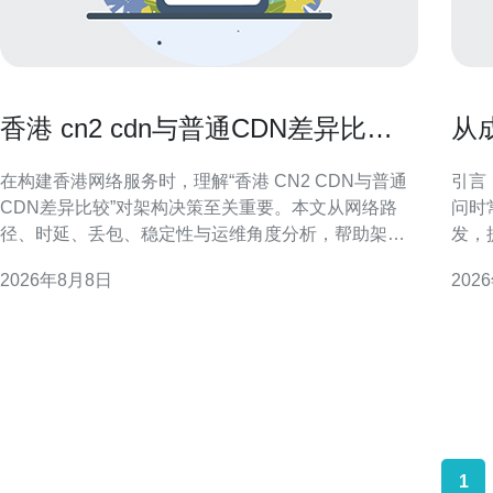
香港 cn2 cdn与普通CDN差异比较
从
帮助选择最佳架构方案
器
在构建香港网络服务时，理解“香港 CN2 CDN与普通
引言
CDN差异比较”对架构决策至关重要。本文从网络路
问时
径、时延、丢包、稳定性与运维角度分析，帮助架构
发，
师制定更合适的加速方案并提升用户体验。 什么是
防护
2026年8月8日
202
CN2与普通CDN CN2为面向国际高质量传输的骨干链
成：
路，强调路由优化与可控SLA。普通CDN侧重节点分
防香
布与缓
DD
支持
1