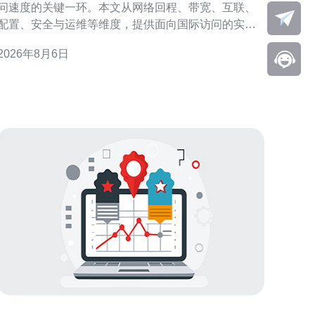
问速度的关键一环。本文从网络回程、带宽、互联、
配置、安全与运维等维度，提供面向国际访问的实用
判断要点与操作建议，帮助决策者在兼顾成本与性能
2026年8月6日
的前提下，优化用户体验与稳定性。 评估海外访问需
求与地域分布 在决定如何选择国际香港机房服务器租
用以提高海外访问速度前，首先要明确目标用户的地