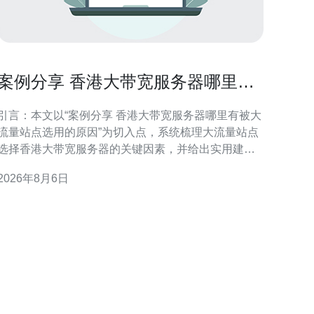
案例分享 香港大带宽服务器哪里有
被大流量站点选用的原因
引言：本文以“案例分享 香港大带宽服务器哪里有被大
流量站点选用的原因”为切入点，系统梳理大流量站点
选择香港大带宽服务器的关键因素，并给出实用建
议，帮助站长与运维在选型与部署上做出更合理决
2026年8月6日
 香港大带宽服务器的地理与市场优势 香港处于东
亚网路枢纽位置，接近中国大陆与亚洲主要经济体，
且聚集大量国际运营商与数据中心。这种地理与市场
双重优