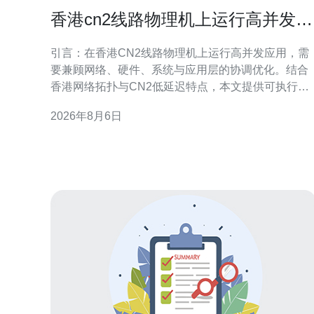
香港cn2线路物理机上运行高并发应
用的调优技巧
引言：在香港CN2线路物理机上运行高并发应用，需
要兼顾网络、硬件、系统与应用层的协调优化。结合
香港网络拓扑与CN2低延迟特点，本文提供可执行的
调优建议，帮助工程师在物理机环境中提升吞吐、降
2026年8月6日
低延迟并增强稳定性，适合面向本地与区域性GEO搜
索的运维与开发团队参考。 网络优化：利用CN2线路
优势 在香港cn2线路物理机上运行高并发应用时，优
先优