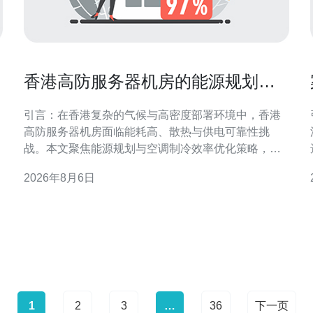
香港高防服务器机房的能源规划与
空调制冷效率优化策略
引言：在香港复杂的气候与高密度部署环境中，香港
高防服务器机房面临能耗高、散热与供电可靠性挑
战。本文聚焦能源规划与空调制冷效率优化策略，提
供面向运维与规划的可执行要点，兼顾安全性与可持
2026年8月6日
续发展。 能源规划要点与需求评估 制定能源规划首先
策。
需基于业务负载与未来扩展预测，明确PUE目标与冗
余等级。香港高防服务器机房应结合网络防护需求和
1
2
3
…
36
下一页