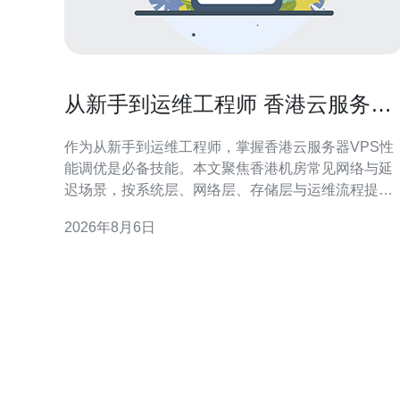
从新手到运维工程师 香港云服务器
vps性能调优实用技巧
作为从新手到运维工程师，掌握香港云服务器VPS性
能调优是必备技能。本文聚焦香港机房常见网络与延
迟场景，按系统层、网络层、存储层与运维流程提供
可执行的优化方法，帮助你系统化提升服务稳定性与
2026年8月6日
响应速度。 理解香港云服务器VPS性能指标 首先要量
化性能：CPU占用、内存使用率、磁盘I/O、网络吞吐
与延迟、连