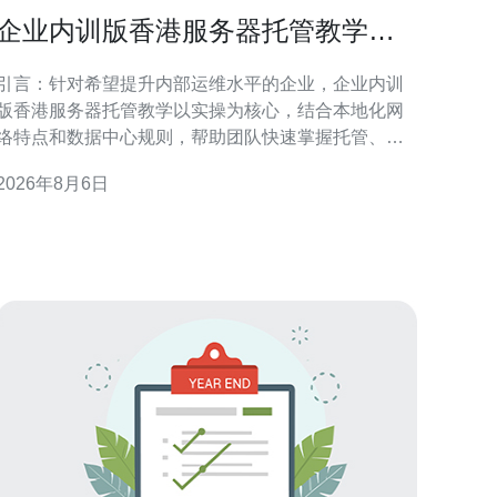
企业内训版香港服务器托管教学提
升团队运维能力
引言：针对希望提升内部运维水平的企业，企业内训
版香港服务器托管教学以实操为核心，结合本地化网
络特点和数据中心规则，帮助团队快速掌握托管、管
理与优化要点。 为什么选择企业内训版香港服务器托
2026年8月6日
教学 选择内训版香港服务器托管教学，可以在受控
环境中模拟真实运维场景，兼顾香港节点的低延迟和
监管合规，帮助团队理解机房交付、物理连通性及