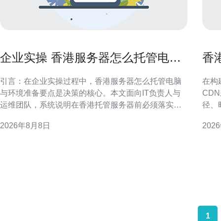
企业实操 香港服务器怎么托管电脑
香港
与环境准备要点
帮
引言：在企业实操过程中，香港服务器怎么托管电脑
在构
与环境准备要点是决策的核心。本文面向IT负责人与
CD
运维团队，系统说明在香港托管服务器前必须落实的
径、
物理与网络环境、基础设施与管理流程，兼顾合规性
师制
2026年8月8日
202
与稳定性，便于在区域化（GEO）搜索下被相关人员
CN2与普通CD
快速查阅与执行。 为什么选择香港服务器托管 香港作
路，
为国际网络枢纽，
布与
1