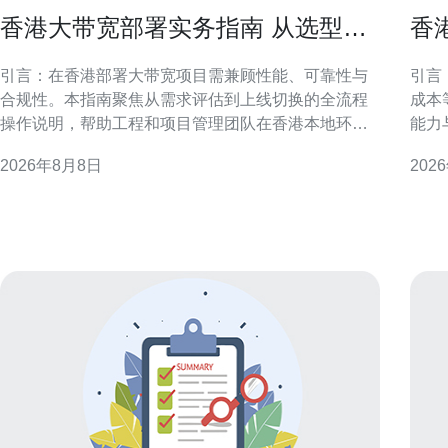
香港大带宽部署实务指南 从选型到
香
上线的全流程操作说明
与
引言：在香港部署大带宽项目需兼顾性能、可靠性与
引言
合规性。本指南聚焦从需求评估到上线切换的全流程
成本
操作说明，帮助工程和项目管理团队在香港本地环境
能力
中高效落地，降低风险并确保服务稳定性。 需求评估
行方案。 迁移支持能力概述
2026年8月8日
202
与容量规划 对香港大带宽部署，首先需进行业务流量
支持
分析、峰值计算与未来增长预估。根据应用类型、数
接。
据中心位置与用户分布