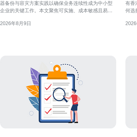
器备份与容灾方案实践以确保业务连续性成为中小型
有香
企业的关键工作。本文聚焦可实施、成本敏感且易运
何选
维的灾备思路，帮助在有限资源下做到高可用与快速
解关
2026年8月9日
202
恢复。 目标与原则：明确RPO与RTO 制定备份与容
运维
灾方案前，首先明确业务的恢复点目标（RPO）与恢
出口业务。 为什么优先
复时间目标（RTO）。轻量级方案应以最低可接受数
国际
据丢失和快