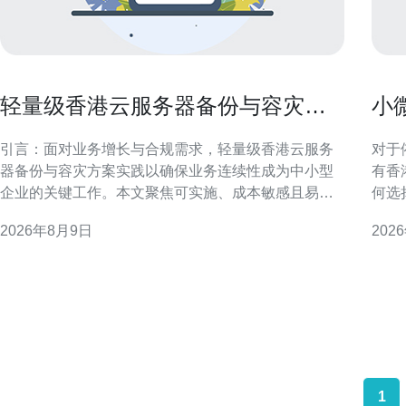
轻量级香港云服务器备份与容灾方
小
案实践以确保业务连续性
满
引言：面对业务增长与合规需求，轻量级香港云服务
对于
器备份与容灾方案实践以确保业务连续性成为中小型
有香
企业的关键工作。本文聚焦可实施、成本敏感且易运
何选
维的灾备思路，帮助在有限资源下做到高可用与快速
解关
2026年8月9日
202
恢复。 目标与原则：明确RPO与RTO 制定备份与容
运维
灾方案前，首先明确业务的恢复点目标（RPO）与恢
出口业务。 为什么优先
复时间目标（RTO）。轻量级方案应以最低可接受数
国际
据丢失和快
1