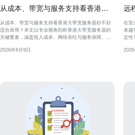
从成本、带宽与服务支持看香港大
远
带宽服务器好不好适合谁用
与
从成本、带宽与服务支持看香港大带宽服务器好不好
在亚
适合谁用？本文以专业视角剖析香港大带宽服务器的
来越
关键要素，涵盖投入成本、网络吞吐与服务保障。目
定性
标是为企业与技术选型人提供清晰、可落地的判断依
用者
2026年8月9日
202
据和配置建议。文章兼顾可操作性与合规性考量，便
验。
于搜索与技术团队快速决策。 香港大带宽服务器：定
低延
义与优势 香港大带宽服