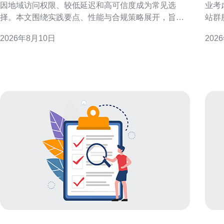
因地域访问权限、较低延迟和高可信度成为常见选
业考
择。本文围绕实践要点、性能与合规策略展开，旨在
站群
为工程与运营团队提供可执行的实施建议，提升抓取
理解成
2026年8月10日
202
成功率并降低检测风险。 为什么选择原生香港IP代
香港站群
理？ 原生香港IP代理通常由本地运营商或数据中心分
势带
配，具备真实地理位置属性和较高的信誉度
国内