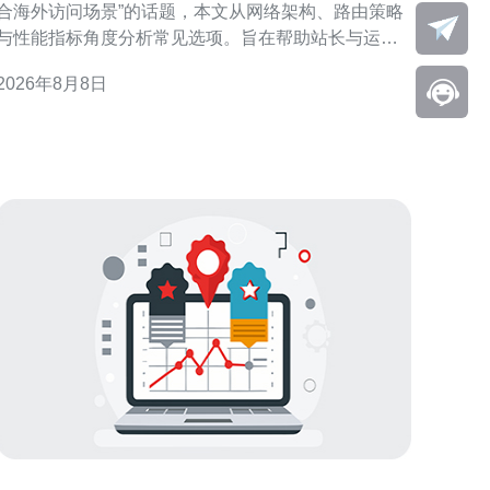
合海外访问场景”的话题，本文从网络架构、路由策略
与性能指标角度分析常见选项。旨在帮助站长与运维
人员在不同海外用户分布下做出合理选择，并兼顾稳
2026年8月8日
定性与成本效益。 香港VPS海外访问场景特点 香港
VPS面对的海外访问场景多样：临近亚洲国家的低延
迟需求、欧