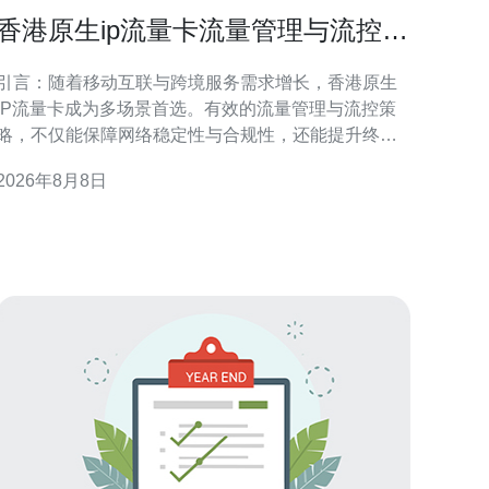
香港原生ip流量卡流量管理与流控策
略实施要点
引言：随着移动互联与跨境服务需求增长，香港原生
IP流量卡成为多场景首选。有效的流量管理与流控策
略，不仅能保障网络稳定性与合规性，还能提升终端
用户体验与运营效率。本文针对香港GEO环境，提出
2026年8月8日
可操作的实施要点与最佳实践。 香港原生IP流量卡概
述与应用场景 香港原生IP流量卡指在香港运营商网内
分配的真实IP资源，常用于跨境营销、移动测试、海
外访问