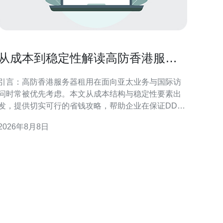
从成本到稳定性解读高防香港服务
器租用省钱攻略
引言：高防香港服务器租用在面向亚太业务与国际访
问时常被优先考虑。本文从成本结构与稳定性要素出
发，提供切实可行的省钱攻略，帮助企业在保证DDoS
防护和网络稳定性的前提下优化投入与配置。 成本构
2026年8月8日
成：理解高防香港服务器租用的主要费用项 在评估高
防香港服务器租用时，应把成本拆分为带宽与流量、
DDoS防护等级、IP资源、硬件与虚拟化、运维与技术
支持等