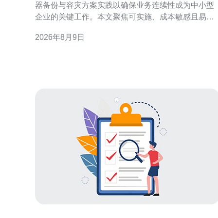
器备份与容灾方案实践以确保业务连续性成为中小型
企业的关键工作。本文聚焦可实施、成本敏感且易运
维的灾备思路，帮助在有限资源下做到高可用与快速
2026年8月9日
恢复。 目标与原则：明确RPO与RTO 制定备份与容
灾方案前，首先明确业务的恢复点目标（RPO）与恢
复时间目标（RTO）。轻量级方案应以最低可接受数
据丢失和快