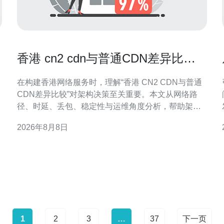
香港 cn2 cdn与普通CDN差异比较
帮助选择最佳架构方案
在构建香港网络服务时，理解“香港 CN2 CDN与普通
CDN差异比较”对架构决策至关重要。本文从网络路
径、时延、丢包、稳定性与运维角度分析，帮助架构
师制定更合适的加速方案并提升用户体验。 什么是
2026年8月8日
CN2与普通CDN CN2为面向国际高质量传输的骨干链
路，强调路由优化与可控SLA。普通CDN侧重节点分
布与缓
1
2
3
…
37
下一页