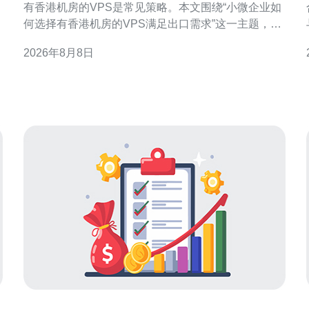
有香港机房的VPS是常见策略。本文围绕“小微企业如
何选择有香港机房的VPS满足出口需求”这一主题，分
解关键判断维度，帮助企业从连通性、性能、合规与
2026年8月8日
运维等方面做出更适合自身的选择，从而支撑稳定的
出口业务。 为什么优先考虑香港机房的VPS 香港作为
国际网络枢