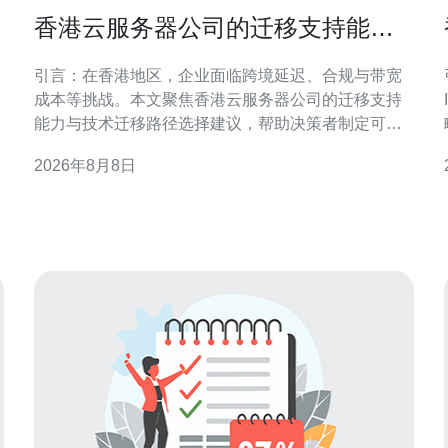
香港云服务器公司的迁移支持能力
与技术迁移路径选择建议
引言：在香港地区，企业面临跨境延迟、合规与带宽
成本等挑战。本文聚焦香港云服务器公司的迁移支持
能力与技术迁移路径选择建议，帮助决策者制定可执
行方案。 迁移支持能力概述 香港云服务器公司的迁移
2026年8月8日
支持通常包含评估、方案设计、工具实施与运维交
接。关键能力在于跨可用区协调、网络带宽保障与迁
移经验积累。 前期评估与迁移策略制定