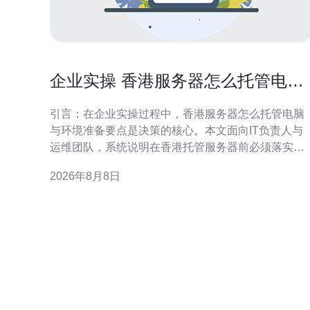
企业实操 香港服务器怎么托管电脑
与环境准备要点
引言：在企业实操过程中，香港服务器怎么托管电脑
与环境准备要点是决策的核心。本文面向IT负责人与
运维团队，系统说明在香港托管服务器前必须落实的
物理与网络环境、基础设施与管理流程，兼顾合规性
2026年8月8日
与稳定性，便于在区域化（GEO）搜索下被相关人员
快速查阅与执行。 为什么选择香港服务器托管 香港作
为国际网络枢纽，