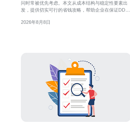
问时常被优先考虑。本文从成本结构与稳定性要素出
发，提供切实可行的省钱攻略，帮助企业在保证DDo
防护和网络稳定性的前提下优化投入与配置。 成本构
2026年8月8日
成：理解高防香港服务器租用的主要费用项 在评估高
防香港服务器租用时，应把成本拆分为带宽与流量、
DDoS防护等级、IP资源、硬件与虚拟化、运维与技
支持等