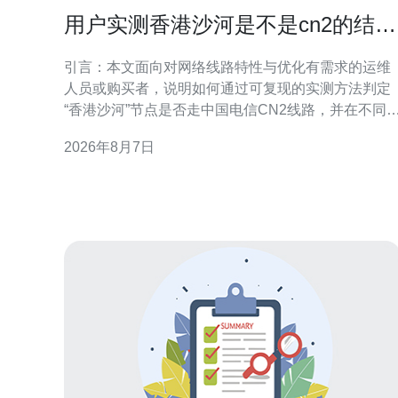
用户实测香港沙河是不是cn2的结果
与配置优化建议
引言：本文面向对网络线路特性与优化有需求的运维
人员或购买者，说明如何通过可复现的实测方法判定
“香港沙河”节点是否走中国电信CN2线路，并在不同
定结果下给出配置与优化建议。文中不做未经验证的
2026年8月7日
断言，提供操作步骤与解读要点，方便读者自行复
核。 测试目的与判定CN2的关键指标 明确测试目的：
判断目标节点是否使用CN2或CN2 GIA等优质回