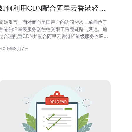
如何利用CDN配合阿里云香港轻量
级服务器IP在美国提升访问速度
简短引言：面对面向美国用户的访问需求，单靠位于
香港的轻量级服务器往往受限于跨境链路与延迟。通
过合理配置CDN并配合阿里云香港轻量级服务器IP，
可以显著降低首字节时延、提高并发响应并兼顾SEO
2026年8月7日
GEO优化。 选择合适的CDN与节点覆盖 选择有完
整美国PoP节点覆盖的CDN至关重要。优先考虑在主
要美洲城