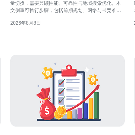
量切换，需要兼顾性能、可靠性与地域搜索优化。本
S
文侧重可执行步骤，包括前期规划、网络与带宽准
备、DNS/BGP策略、站群部署与同步、灰度/蓝绿切
2026年8月8日
换、监控回滚与SEO/GEO注意点，为运维与站长提供
落地参考。 规划与准备：明确目标与回滚点 在启动之
术
前，应明确