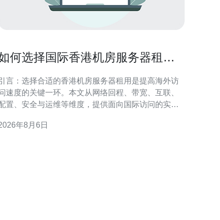
如何选择国际香港机房服务器租用
以提高海外访问速度
引言：选择合适的香港机房服务器租用是提高海外访
问速度的关键一环。本文从网络回程、带宽、互联、
配置、安全与运维等维度，提供面向国际访问的实用
判断要点与操作建议，帮助决策者在兼顾成本与性能
2026年8月6日
的前提下，优化用户体验与稳定性。 评估海外访问需
求与地域分布 在决定如何选择国际香港机房服务器租
用以提高海外访问速度前，首先要明确目标用户的地