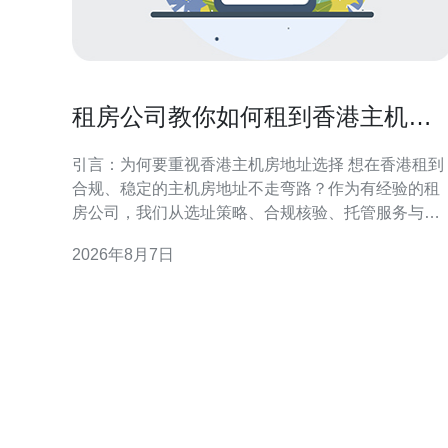
租房公司教你如何租到香港主机房
地址不走弯路
引言：为何要重视香港主机房地址选择 想在香港租到
合规、稳定的主机房地址不走弯路？作为有经验的租
房公司，我们从选址策略、合规核验、托管服务与实
际操作流程等方面提供实务性建议。正确的地址不仅
2026年8月7日
影响网络连通和法律合规，也直接关系到业务连续性
与客户信任度，因此前期准备至关重要。 了解香港主
机房类型与地理要点 香港主机房类型多样，