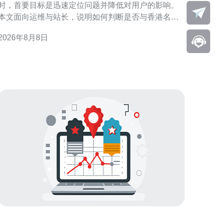
时，首要目标是迅速定位问题并降低对用户的影响。
本文面向运维与站长，说明如何判断是否与香港名称
服务器有关，提供可执行的临时应对措施与安全切换
2026年8月8日
建议，以保障域名解析可用性和访问体验。 判断是否
为 ns 香港服务器 问题 排查时先收集症状：是否为单
点用户受影响、全球还是仅香港/周边地区慢。使