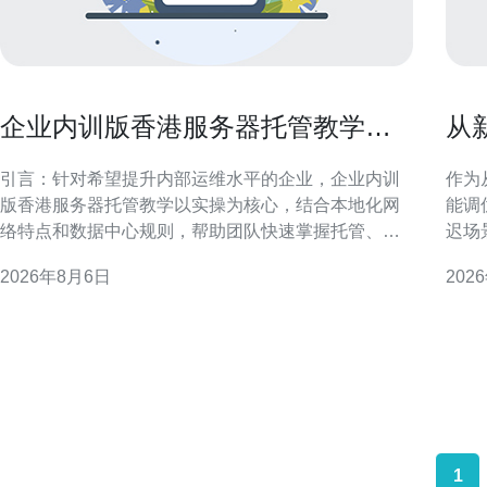
企业内训版香港服务器托管教学提
从
升团队运维能力
v
引言：针对希望提升内部运维水平的企业，企业内训
作为
版香港服务器托管教学以实操为核心，结合本地化网
能调
络特点和数据中心规则，帮助团队快速掌握托管、管
迟场
理与优化要点。 为什么选择企业内训版香港服务器托
可执
2026年8月6日
202
管教学 选择内训版香港服务器托管教学，可以在受控
响应速度。 理解香港云
环境中模拟真实运维场景，兼顾香港节点的低延迟和
化性
监管合规，帮助团队理解机房交付、物理连通性及
与延
1