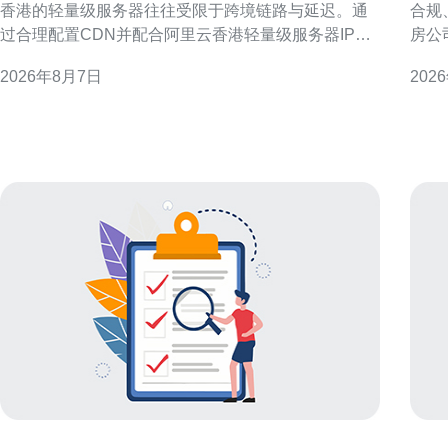
香港的轻量级服务器往往受限于跨境链路与延迟。通
合规
过合理配置CDN并配合阿里云香港轻量级服务器IP，
房公
可以显著降低首字节时延、提高并发响应并兼顾SEO
际操
2026年8月7日
202
与GEO优化。 选择合适的CDN与节点覆盖 选择有完
影响
整美国PoP节点覆盖的CDN至关重要。优先考虑在主
与客户
要美洲城