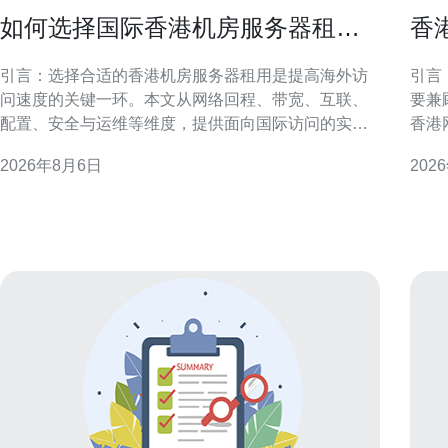
如何选择国际香港机房服务器租用
香
以提高海外访问速度
用
引言：选择合适的香港机房服务器租用是提高海外访
引言
问速度的关键一环。本文从网络回程、带宽、互联、
要兼
配置、安全与运维等维度，提供面向国际访问的实用
香港
判断要点与操作建议，帮助决策者在兼顾成本与性能
调优
2026年8月6日
202
的前提下，优化用户体验与稳定性。 评估海外访问需
低延
求与地域分布 在决定如何选择国际香港机房服务器租
索的运维
用以提高海外访问速度前，首先要明确目标用户的地
优势
先优