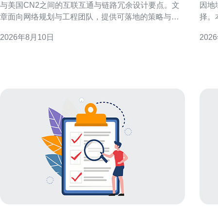
与美国CN2之间的互联互通与链路冗余设计要点。文
因地
章面向网络规划与工程团队，提供可落地的策略与实
择。
践建议，帮助提升跨境网络稳定性与用户体验。 香港
为工
2026年8月10日
202
CN2网络概述与特性 香港CN2通常具备低延迟、优先
成功率并降
级路由和成熟的国际出口资源，适合亚太与全球流量
理？ 原生香港IP代理通常由本地运营商或数据中心分
承载。运营商在接入香港CN2时需关注本地骨干互
配，