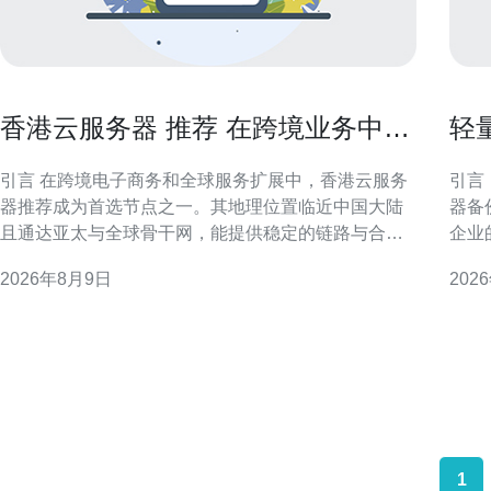
香港云服务器 推荐 在跨境业务中的
轻
节点选择与延迟控制方法
案
引言 在跨境电子商务和全球服务扩展中，香港云服务
引言
器推荐成为首选节点之一。其地理位置临近中国大陆
器备
且通达亚太与全球骨干网，能提供稳定的链路与合规
企业
便利。本文聚焦于节点选择与延迟控制方法，帮助运
维的
2026年8月9日
202
维和产品团队做出更合理的部署决策。 香港云服务器
恢复。 目标与原则：明确RPO与RTO
在跨境业务的作用 香港云服务器凭借优越的国际带宽
灾方
和丰富的海底光缆互联，能够为跨境业务提供
复时
据丢
1