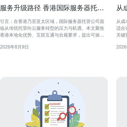
服务升级路径 香港国际服务器托管
从
公司从托管到云服务转型
带
引言：在香港乃至亚太区域，国际服务器托管公司面
从成
临从传统托管向云服务转型的压力与机遇。本文聚焦
适合
香港本地化优势、互联互通与合规要求，提出可操作
关键
的服务升级路径，帮公司在竞争中保持技术与商业弹
标是
2026年8月9日
202
性。 香港国际服务器托管公司的现状与挑战 目前多数
据和
托管公司以机柜、带宽与运维为核心，但面临客户对
于搜索与
弹性计算、自动化管理