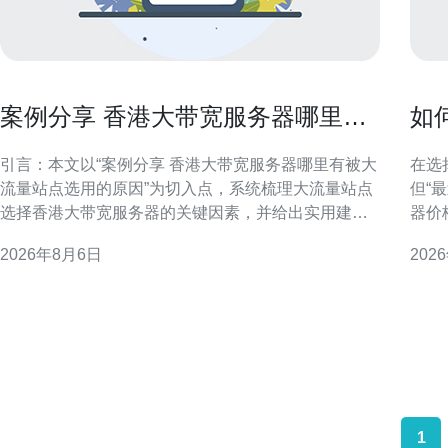
案例分享 香港大带宽服务器哪里有
如
被大流量站点选用的原因
到
引言：本文以“案例分享 香港大带宽服务器哪里有被大
在选
流量站点选用的原因”为切入点，系统梳理大流量站点
但“
选择香港大带宽服务器的关键因素，并给出实用建
器价
议，帮助站长与运维在选型与部署上做出更合理决
度、
2026年8月6日
202
策。 香港大带宽服务器的地理与市场优势 香港处于东
选择最优方案。 
亚网路枢纽位置，接近中国大陆与亚洲主要经济体，
看标
且聚集大量国际运营商与数据中心。这种地理与市场
带宽
双重优
比，
1