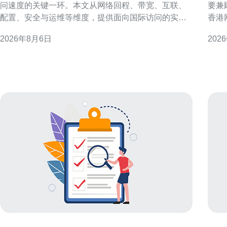
问速度的关键一环。本文从网络回程、带宽、互联、
要兼
配置、安全与运维等维度，提供面向国际访问的实用
香港
判断要点与操作建议，帮助决策者在兼顾成本与性能
调优
2026年8月6日
202
的前提下，优化用户体验与稳定性。 评估海外访问需
低延
求与地域分布 在决定如何选择国际香港机房服务器租
索的运维
用以提高海外访问速度前，首先要明确目标用户的地
优势
先优