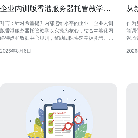
企业内训版香港服务器托管教学提
从
升团队运维能力
v
引言：针对希望提升内部运维水平的企业，企业内训
作为
版香港服务器托管教学以实操为核心，结合本地化网
能调
络特点和数据中心规则，帮助团队快速掌握托管、管
迟场
理与优化要点。 为什么选择企业内训版香港服务器托
可执
2026年8月6日
202
管教学 选择内训版香港服务器托管教学，可以在受控
响应速度。 理解香港云
环境中模拟真实运维场景，兼顾香港节点的低延迟和
化性
监管合规，帮助团队理解机房交付、物理连通性及
与延