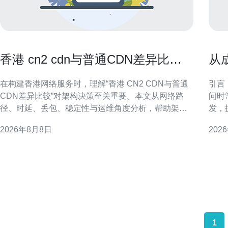
香港 cn2 cdn与普通CDN差异比较
从
帮助选择最佳架构方案
器
在构建香港网络服务时，理解“香港 CN2 CDN与普通
引言
CDN差异比较”对架构决策至关重要。本文从网络路
问时
径、时延、丢包、稳定性与运维角度分析，帮助架构
发，
师制定更合适的加速方案并提升用户体验。 什么是
防护
2026年8月8日
202
CN2与普通CDN CN2为面向国际高质量传输的骨干链
成：
路，强调路由优化与可控SLA。普通CDN侧重节点分
防香
布与缓
DD
支持
1