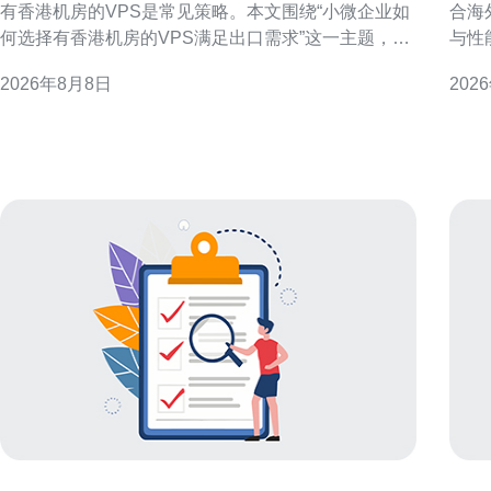
有香港机房的VPS是常见策略。本文围绕“小微企业如
合海
何选择有香港机房的VPS满足出口需求”这一主题，分
与性
解关键判断维度，帮助企业从连通性、性能、合规与
人员
2026年8月8日
202
运维等方面做出更适合自身的选择，从而支撑稳定的
定性与成本效益
出口业务。 为什么优先考虑香港机房的VPS 香港作为
VP
国际网络枢
迟需