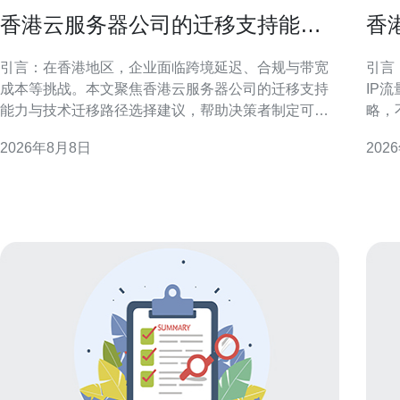
香港云服务器公司的迁移支持能力
香
与技术迁移路径选择建议
略
引言：在香港地区，企业面临跨境延迟、合规与带宽
引言
成本等挑战。本文聚焦香港云服务器公司的迁移支持
IP
能力与技术迁移路径选择建议，帮助决策者制定可执
略，
行方案。 迁移支持能力概述 香港云服务器公司的迁移
用户
2026年8月8日
202
支持通常包含评估、方案设计、工具实施与运维交
可操作的
接。关键能力在于跨可用区协调、网络带宽保障与迁
述与
移经验积累。 前期评估与迁移策略制定
分配
外访