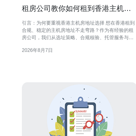
租房公司教你如何租到香港主机房
地址不走弯路
引言：为何要重视香港主机房地址选择 想在香港租到
合规、稳定的主机房地址不走弯路？作为有经验的租
房公司，我们从选址策略、合规核验、托管服务与实
际操作流程等方面提供实务性建议。正确的地址不仅
2026年8月7日
影响网络连通和法律合规，也直接关系到业务连续性
与客户信任度，因此前期准备至关重要。 了解香港主
机房类型与地理要点 香港主机房类型多样，