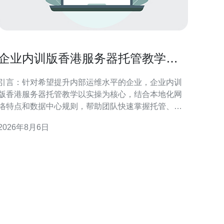
企业内训版香港服务器托管教学提
升团队运维能力
引言：针对希望提升内部运维水平的企业，企业内训
版香港服务器托管教学以实操为核心，结合本地化网
络特点和数据中心规则，帮助团队快速掌握托管、管
理与优化要点。 为什么选择企业内训版香港服务器托
2026年8月6日
教学 选择内训版香港服务器托管教学，可以在受控
环境中模拟真实运维场景，兼顾香港节点的低延迟和
监管合规，帮助团队理解机房交付、物理连通性及