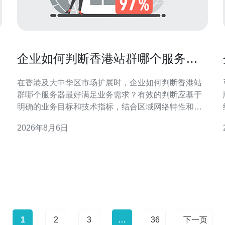
企业如何判断香港站群哪个服务器
最好满足业务需求
在香港及大中华区市场扩展时，企业如何判断香港站
群哪个服务器最好满足业务需求？有效的判断应基于
明确的业务目标和技术指标，结合区域网络特性和合
规要求，从而实现访问速度、稳定性与成本间的平
2026年8月6日
衡，确保SEO与GEO优化效果。 明确业务需求与流量
管
特征 首先要评估业务类型与流量模式：是新闻资讯、
电子商务、还是营销着陆页？企业如何判断香港站群
哪个服务
1
2
3
…
36
下一页