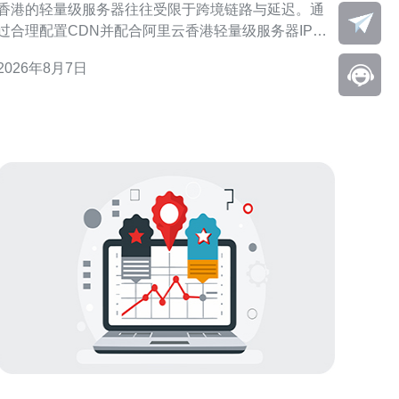
香港的轻量级服务器往往受限于跨境链路与延迟。通
过合理配置CDN并配合阿里云香港轻量级服务器IP，
可以显著降低首字节时延、提高并发响应并兼顾SEO
2026年8月7日
GEO优化。 选择合适的CDN与节点覆盖 选择有完
整美国PoP节点覆盖的CDN至关重要。优先考虑在主
要美洲城