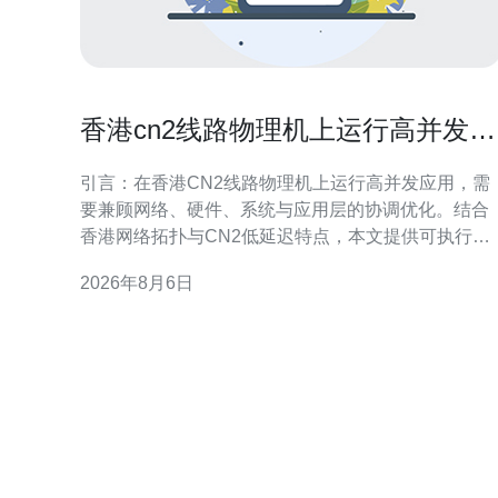
香港cn2线路物理机上运行高并发应
用的调优技巧
引言：在香港CN2线路物理机上运行高并发应用，需
要兼顾网络、硬件、系统与应用层的协调优化。结合
香港网络拓扑与CN2低延迟特点，本文提供可执行的
调优建议，帮助工程师在物理机环境中提升吞吐、降
2026年8月6日
低延迟并增强稳定性，适合面向本地与区域性GEO搜
索的运维与开发团队参考。 网络优化：利用CN2线路
优势 在香港cn2线路物理机上运行高并发应用时，优
先优