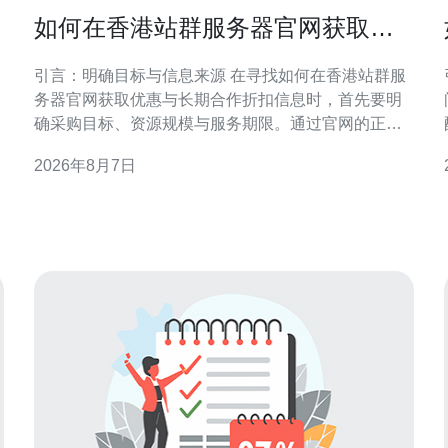
如何在香港站群服务器官网获取优
惠与长期合作折扣信息
引言：明确目标与信息来源 在寻找如何在香港站群服
务器官网获取优惠与长期合作折扣信息时，首先要明
确采购目标、资源规模与服务期限。通过官网的正式
渠道获取信息，可降低风险并确保条款合规。本文侧
2026年8月7日
重官网途径与谈判策略，帮助企业在香港区域稳妥争
取优惠与长期合作条件。 在香港站群服务器官网查找
官方优惠入口 访