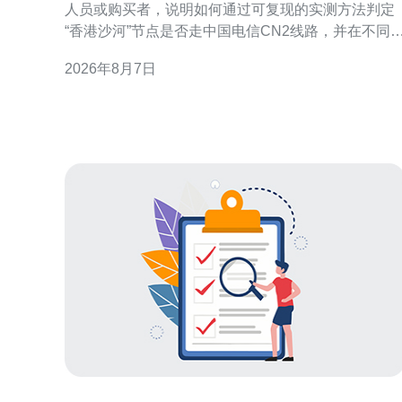
人员或购买者，说明如何通过可复现的实测方法判定
“香港沙河”节点是否走中国电信CN2线路，并在不同
定结果下给出配置与优化建议。文中不做未经验证的
2026年8月7日
断言，提供操作步骤与解读要点，方便读者自行复
核。 测试目的与判定CN2的关键指标 明确测试目的：
判断目标节点是否使用CN2或CN2 GIA等优质回