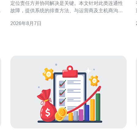
定位责任方并协同解决是关键。本文针对此类连通性
判
故障，提供系统的排查方法、与运营商及主机商沟通
要点，以及可执行的协作流程，帮助运维团队在最短
2026年8月7日
时间内恢复访问。 1. 初步信息与证据收集 首先收集故
与
障范围与复现条件：受影响的移动网络运营商、用户
地域、开始时