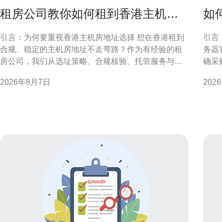
租房公司教你如何租到香港主机房
如
地址不走弯路
惠
引言：为何要重视香港主机房地址选择 想在香港租到
引言：明
合规、稳定的主机房地址不走弯路？作为有经验的租
务器
房公司，我们从选址策略、合规核验、托管服务与实
确采
际操作流程等方面提供实务性建议。正确的地址不仅
渠道
2026年8月7日
202
影响网络连通和法律合规，也直接关系到业务连续性
重官
与客户信任度，因此前期准备至关重要。 了解香港主
取优惠与长
机房类型与地理要点 香港主机房类型多样，