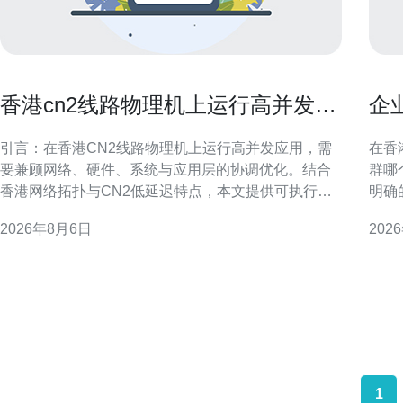
香港cn2线路物理机上运行高并发应
企
用的调优技巧
最
引言：在香港CN2线路物理机上运行高并发应用，需
在香
要兼顾网络、硬件、系统与应用层的协调优化。结合
群哪
香港网络拓扑与CN2低延迟特点，本文提供可执行的
明确
调优建议，帮助工程师在物理机环境中提升吞吐、降
规要
2026年8月6日
202
低延迟并增强稳定性，适合面向本地与区域性GEO搜
衡，确保
索的运维与开发团队参考。 网络优化：利用CN2线路
特征 首先要评估业务类型与流量模式：是新闻资讯、
优势 在香港cn2线路物理机上运行高并发应用时，优
电子
先优
哪个
1