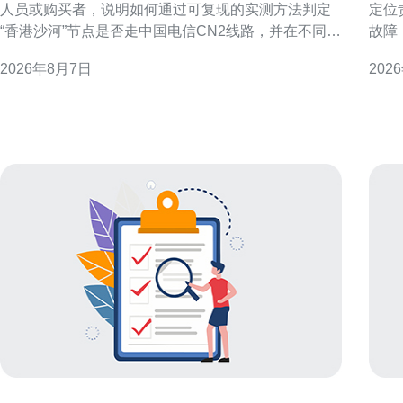
人员或购买者，说明如何通过可复现的实测方法判定
定位
“香港沙河”节点是否走中国电信CN2线路，并在不同判
故障
定结果下给出配置与优化建议。文中不做未经验证的
要点
2026年8月7日
202
断言，提供操作步骤与解读要点，方便读者自行复
时间内恢复访问
核。 测试目的与判定CN2的关键指标 明确测试目的：
障范
判断目标节点是否使用CN2或CN2 GIA等优质回
地域