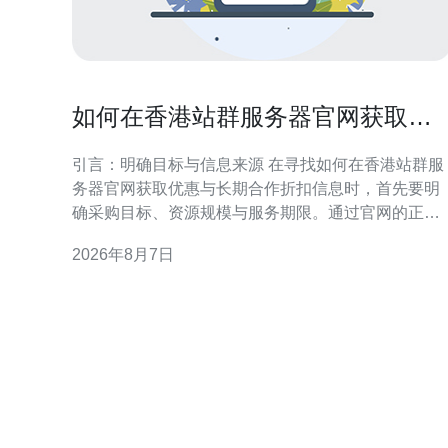
如何在香港站群服务器官网获取优
惠与长期合作折扣信息
引言：明确目标与信息来源 在寻找如何在香港站群服
务器官网获取优惠与长期合作折扣信息时，首先要明
确采购目标、资源规模与服务期限。通过官网的正式
渠道获取信息，可降低风险并确保条款合规。本文侧
2026年8月7日
重官网途径与谈判策略，帮助企业在香港区域稳妥争
取优惠与长期合作条件。 在香港站群服务器官网查找
官方优惠入口 访