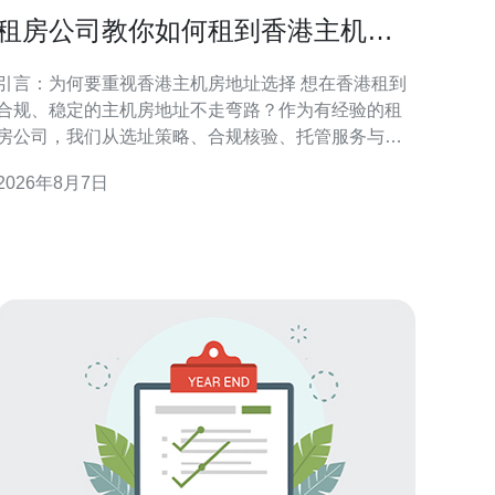
租房公司教你如何租到香港主机房
地址不走弯路
引言：为何要重视香港主机房地址选择 想在香港租到
合规、稳定的主机房地址不走弯路？作为有经验的租
房公司，我们从选址策略、合规核验、托管服务与实
际操作流程等方面提供实务性建议。正确的地址不仅
2026年8月7日
影响网络连通和法律合规，也直接关系到业务连续性
与客户信任度，因此前期准备至关重要。 了解香港主
机房类型与地理要点 香港主机房类型多样，