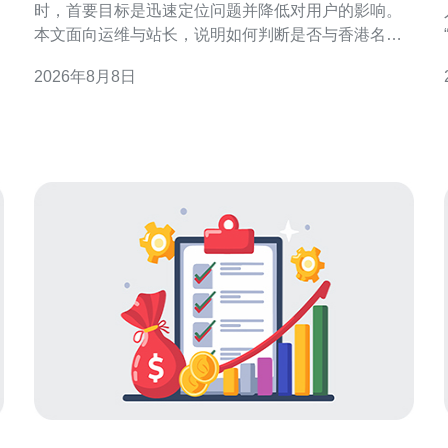
时，首要目标是迅速定位问题并降低对用户的影响。
本文面向运维与站长，说明如何判断是否与香港名称
服务器有关，提供可执行的临时应对措施与安全切换
2026年8月8日
供
建议，以保障域名解析可用性和访问体验。 判断是否
为 ns 香港服务器 问题 排查时先收集症状：是否为单
核。
点用户受影响、全球还是仅香港/周边地区慢。使