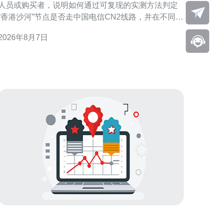
人员或购买者，说明如何通过可复现的实测方法判定
“香港沙河”节点是否走中国电信CN2线路，并在不同判
定结果下给出配置与优化建议。文中不做未经验证的
2026年8月7日
断言，提供操作步骤与解读要点，方便读者自行复
 测试目的与判定CN2的关键指标 明确测试目的：
判断目标节点是否使用CN2或CN2 GIA等优质回