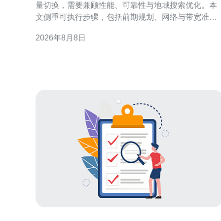
量切换，需要兼顾性能、可靠性与地域搜索优化。本
文侧重可执行步骤，包括前期规划、网络与带宽准
备、DNS/BGP策略、站群部署与同步、灰度/蓝绿切
2026年8月8日
换、监控回滚与SEO/GEO注意点，为运维与站长提
落地参考。 规划与准备：明确目标与回滚点 在启动之
前，应明确