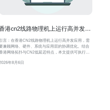
香港cn2线路物理机上运行高并发应
用的调优技巧
引言：在香港CN2线路物理机上运行高并发应用，需
要兼顾网络、硬件、系统与应用层的协调优化。结合
香港网络拓扑与CN2低延迟特点，本文提供可执行的
调优建议，帮助工程师在物理机环境中提升吞吐、降
2026年8月6日
低延迟并增强稳定性，适合面向本地与区域性GEO搜
索的运维与开发团队参考。 网络优化：利用CN2线路
优势 在香港cn2线路物理机上运行高并发应用时，优
先优