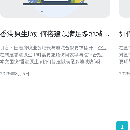
香港原生ip如何搭建以满足多地域访
如
问和合规需求的方法
直
引言：随着跨境业务增长与地域合规要求提升，企业
在直
在构建香港原生IP时需要兼顾访问效率与法律合规。
对直
本文围绕“香港原生ip如何搭建以满足多地域访问和合
要环
规需求的方法”为主题，分模块介绍设计要点、合规路
策略
2026年8月5日
202
径、流量策略、安全与监控实践，帮助技术和运营团
验。 香港大带宽视频服务器在直播中的作用 香港大带
队制定可执行的部署方案，提升GEO搜索引擎表现与
宽视
用户体验。 香港原生IP概念与部署优势
络枢
1