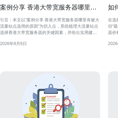
案例分享 香港大带宽服务器哪里有
如
被大流量站点选用的原因
到
引言：本文以“案例分享 香港大带宽服务器哪里有被大
在选
流量站点选用的原因”为切入点，系统梳理大流量站点
但“
选择香港大带宽服务器的关键因素，并给出实用建
器价
议，帮助站长与运维在选型与部署上做出更合理决
度、
2026年8月6日
202
策。 香港大带宽服务器的地理与市场优势 香港处于东
选择最优方案。 
亚网路枢纽位置，接近中国大陆与亚洲主要经济体，
看标
且聚集大量国际运营商与数据中心。这种地理与市场
带宽
双重优
比，