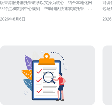
版香港服务器托管教学以实操为核心，结合本地化网
能调
络特点和数据中心规则，帮助团队快速掌握托管、管
迟场
理与优化要点。 为什么选择企业内训版香港服务器托
可执
2026年8月6日
202
管教学 选择内训版香港服务器托管教学，可以在受控
响应速度。 理解香港云
环境中模拟真实运维场景，兼顾香港节点的低延迟和
化性
监管合规，帮助团队理解机房交付、物理连通性及
与延