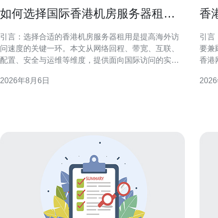
如何选择国际香港机房服务器租用
香
以提高海外访问速度
用
引言：选择合适的香港机房服务器租用是提高海外访
引言
问速度的关键一环。本文从网络回程、带宽、互联、
要兼
配置、安全与运维等维度，提供面向国际访问的实用
香港
判断要点与操作建议，帮助决策者在兼顾成本与性能
调优
2026年8月6日
202
的前提下，优化用户体验与稳定性。 评估海外访问需
低延
求与地域分布 在决定如何选择国际香港机房服务器租
索的运维
用以提高海外访问速度前，首先要明确目标用户的地
优势
先优