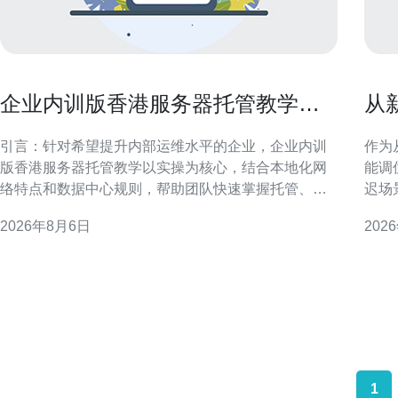
企业内训版香港服务器托管教学提
从
升团队运维能力
v
引言：针对希望提升内部运维水平的企业，企业内训
作为
版香港服务器托管教学以实操为核心，结合本地化网
能调
络特点和数据中心规则，帮助团队快速掌握托管、管
迟场
理与优化要点。 为什么选择企业内训版香港服务器托
可执
2026年8月6日
202
管教学 选择内训版香港服务器托管教学，可以在受控
响应速度。 理解香港云
环境中模拟真实运维场景，兼顾香港节点的低延迟和
化性
监管合规，帮助团队理解机房交付、物理连通性及
与延
1