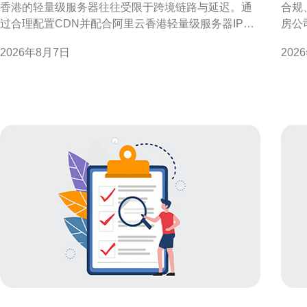
香港的轻量级服务器往往受限于跨境链路与延迟。通
合规
过合理配置CDN并配合阿里云香港轻量级服务器IP，
房公
可以显著降低首字节时延、提高并发响应并兼顾SEO
际操
2026年8月7日
202
与GEO优化。 选择合适的CDN与节点覆盖 选择有完
影响
整美国PoP节点覆盖的CDN至关重要。优先考虑在主
与客户
要美洲城