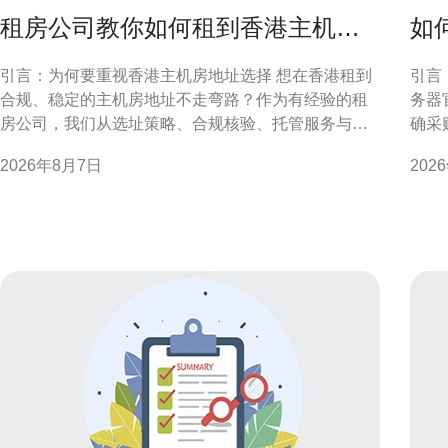
租房公司教你如何租到香港主机房
如
地址不走弯路
惠
引言：为何要重视香港主机房地址选择 想在香港租到
引言：明
合规、稳定的主机房地址不走弯路？作为有经验的租
务器
房公司，我们从选址策略、合规核验、托管服务与实
确采
际操作流程等方面提供实务性建议。正确的地址不仅
渠道
2026年8月7日
202
影响网络连通和法律合规，也直接关系到业务连续性
重官
与客户信任度，因此前期准备至关重要。 了解香港主
取优惠与长
机房类型与地理要点 香港主机房类型多样，