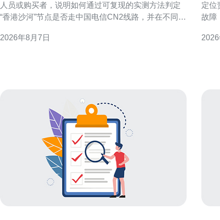
人员或购买者，说明如何通过可复现的实测方法判定
定位
“香港沙河”节点是否走中国电信CN2线路，并在不同判
故障
定结果下给出配置与优化建议。文中不做未经验证的
要点
2026年8月7日
202
断言，提供操作步骤与解读要点，方便读者自行复
时间内恢复访问
核。 测试目的与判定CN2的关键指标 明确测试目的：
障范
判断目标节点是否使用CN2或CN2 GIA等优质回
地域