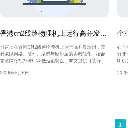
香港cn2线路物理机上运行高并发应
企
用的调优技巧
最
引言：在香港CN2线路物理机上运行高并发应用，需
在香
要兼顾网络、硬件、系统与应用层的协调优化。结合
群哪
香港网络拓扑与CN2低延迟特点，本文提供可执行的
明确
调优建议，帮助工程师在物理机环境中提升吞吐、降
规要
2026年8月6日
202
低延迟并增强稳定性，适合面向本地与区域性GEO搜
衡，确保
索的运维与开发团队参考。 网络优化：利用CN2线路
特征 首先要评估业务类型与流量模式：是新闻资讯、
优势 在香港cn2线路物理机上运行高并发应用时，优
电子
先优
哪个
1