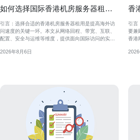
如何选择国际香港机房服务器租用
香
以提高海外访问速度
用
引言：选择合适的香港机房服务器租用是提高海外访
引言
问速度的关键一环。本文从网络回程、带宽、互联、
要兼
配置、安全与运维等维度，提供面向国际访问的实用
香港
判断要点与操作建议，帮助决策者在兼顾成本与性能
调优
2026年8月6日
202
的前提下，优化用户体验与稳定性。 评估海外访问需
低延
求与地域分布 在决定如何选择国际香港机房服务器租
索的运维
用以提高海外访问速度前，首先要明确目标用户的地
优势
先优