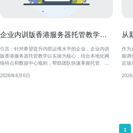
企业内训版香港服务器托管教学提
从
升团队运维能力
v
引言：针对希望提升内部运维水平的企业，企业内训
作为
版香港服务器托管教学以实操为核心，结合本地化网
能调
络特点和数据中心规则，帮助团队快速掌握托管、管
迟场
理与优化要点。 为什么选择企业内训版香港服务器托
可执
2026年8月6日
202
管教学 选择内训版香港服务器托管教学，可以在受控
响应速度。 理解香港云
环境中模拟真实运维场景，兼顾香港节点的低延迟和
化性
监管合规，帮助团队理解机房交付、物理连通性及
与延
1