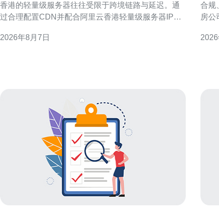
香港的轻量级服务器往往受限于跨境链路与延迟。通
合规
过合理配置CDN并配合阿里云香港轻量级服务器IP，
房公
可以显著降低首字节时延、提高并发响应并兼顾SEO
际操
2026年8月7日
202
与GEO优化。 选择合适的CDN与节点覆盖 选择有完
影响
整美国PoP节点覆盖的CDN至关重要。优先考虑在主
与客户
要美洲城