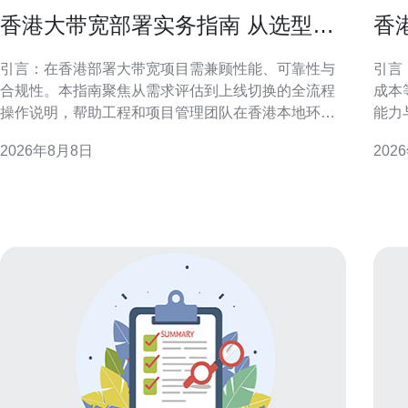
香港大带宽部署实务指南 从选型到
香
上线的全流程操作说明
与
引言：在香港部署大带宽项目需兼顾性能、可靠性与
引言
合规性。本指南聚焦从需求评估到上线切换的全流程
成本
操作说明，帮助工程和项目管理团队在香港本地环境
能力
中高效落地，降低风险并确保服务稳定性。 需求评估
行方案。 迁移支持能力概述
2026年8月8日
202
与容量规划 对香港大带宽部署，首先需进行业务流量
支持
分析、峰值计算与未来增长预估。根据应用类型、数
接。
据中心位置与用户分布