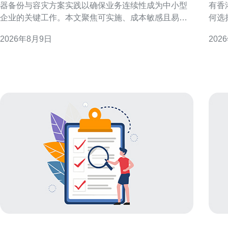
器备份与容灾方案实践以确保业务连续性成为中小型
有香
企业的关键工作。本文聚焦可实施、成本敏感且易运
何选
维的灾备思路，帮助在有限资源下做到高可用与快速
解关
2026年8月9日
202
恢复。 目标与原则：明确RPO与RTO 制定备份与容
运维
灾方案前，首先明确业务的恢复点目标（RPO）与恢
出口业务。 为什么优先
复时间目标（RTO）。轻量级方案应以最低可接受数
国际
据丢失和快