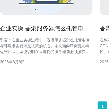
企业实操 香港服务器怎么托管电脑
香港
与环境准备要点
帮
引言：在企业实操过程中，香港服务器怎么托管电脑
在构
与环境准备要点是决策的核心。本文面向IT负责人与
CD
运维团队，系统说明在香港托管服务器前必须落实的
径、
物理与网络环境、基础设施与管理流程，兼顾合规性
师制
2026年8月8日
202
与稳定性，便于在区域化（GEO）搜索下被相关人员
CN2与普通CD
快速查阅与执行。 为什么选择香港服务器托管 香港作
路，
为国际网络枢纽，
布与
1