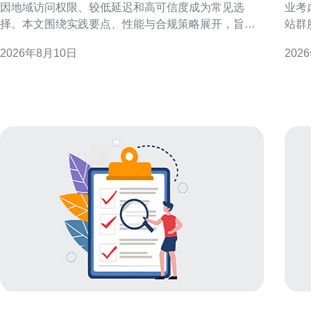
因地域访问权限、较低延迟和高可信度成为常见选
业考
择。本文围绕实践要点、性能与合规策略展开，旨在
站群
为工程与运营团队提供可执行的实施建议，提升抓取
理解成
2026年8月10日
202
成功率并降低检测风险。 为什么选择原生香港IP代
香港站群
理？ 原生香港IP代理通常由本地运营商或数据中心分
势带
配，具备真实地理位置属性和较高的信誉度
国内