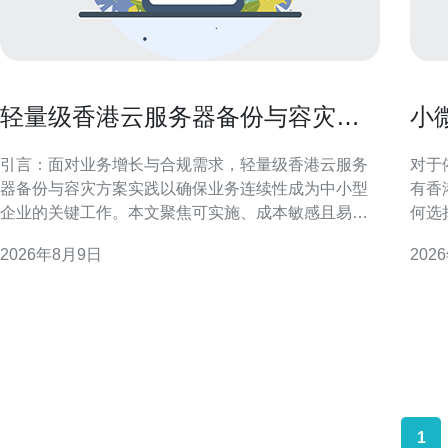
轻量级香港云服务器备份与容灾方
小
案实践以确保业务连续性
满
引言：面对业务增长与合规需求，轻量级香港云服务
对于
器备份与容灾方案实践以确保业务连续性成为中小型
有香
企业的关键工作。本文聚焦可实施、成本敏感且易运
何选
维的灾备思路，帮助在有限资源下做到高可用与快速
解关
2026年8月9日
202
恢复。 目标与原则：明确RPO与RTO 制定备份与容
运维
灾方案前，首先明确业务的恢复点目标（RPO）与恢
出口业务。 为什么优先
复时间目标（RTO）。轻量级方案应以最低可接受数
国际
据丢失和快
1