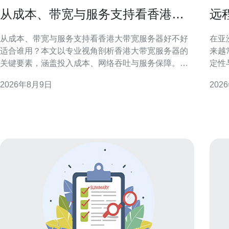
从成本、带宽与服务支持看香港大
远
带宽服务器好不好适合谁用
与
从成本、带宽与服务支持看香港大带宽服务器好不好
在亚
适合谁用？本文以专业视角剖析香港大带宽服务器的
来越
关键要素，涵盖投入成本、网络吞吐与服务保障。目
定性
标是为企业与技术选型人提供清晰、可落地的判断依
用者
2026年8月9日
202
据和配置建议。文章兼顾可操作性与合规性考量，便
验。
于搜索与技术团队快速决策。 香港大带宽服务器：定
低延
义与优势 香港大带宽服