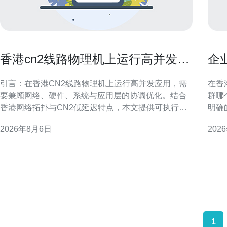
香港cn2线路物理机上运行高并发应
企
用的调优技巧
最
引言：在香港CN2线路物理机上运行高并发应用，需
在香
要兼顾网络、硬件、系统与应用层的协调优化。结合
群哪
香港网络拓扑与CN2低延迟特点，本文提供可执行的
明确
调优建议，帮助工程师在物理机环境中提升吞吐、降
规要
2026年8月6日
202
低延迟并增强稳定性，适合面向本地与区域性GEO搜
衡，确保
索的运维与开发团队参考。 网络优化：利用CN2线路
特征 首先要评估业务类型与流量模式：是新闻资讯、
优势 在香港cn2线路物理机上运行高并发应用时，优
电子
先优
哪个
1