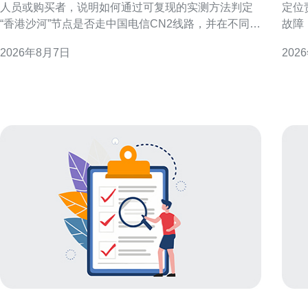
人员或购买者，说明如何通过可复现的实测方法判定
定位
“香港沙河”节点是否走中国电信CN2线路，并在不同判
故障
定结果下给出配置与优化建议。文中不做未经验证的
要点
2026年8月7日
202
断言，提供操作步骤与解读要点，方便读者自行复
时间内恢复访问
核。 测试目的与判定CN2的关键指标 明确测试目的：
障范
判断目标节点是否使用CN2或CN2 GIA等优质回
地域