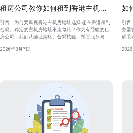
租房公司教你如何租到香港主机房
如
地址不走弯路
惠
引言：为何要重视香港主机房地址选择 想在香港租到
引言：明
合规、稳定的主机房地址不走弯路？作为有经验的租
务器
房公司，我们从选址策略、合规核验、托管服务与实
确采
际操作流程等方面提供实务性建议。正确的地址不仅
渠道
2026年8月7日
202
影响网络连通和法律合规，也直接关系到业务连续性
重官
与客户信任度，因此前期准备至关重要。 了解香港主
取优惠与长
机房类型与地理要点 香港主机房类型多样，