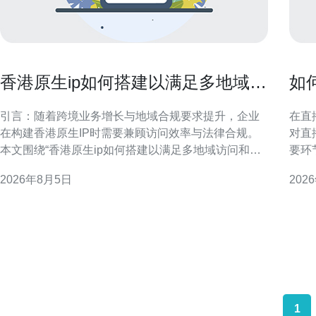
香港原生ip如何搭建以满足多地域访
如
问和合规需求的方法
直
引言：随着跨境业务增长与地域合规要求提升，企业
在直
在构建香港原生IP时需要兼顾访问效率与法律合规。
对直
本文围绕“香港原生ip如何搭建以满足多地域访问和合
要环
规需求的方法”为主题，分模块介绍设计要点、合规路
策略
2026年8月5日
202
径、流量策略、安全与监控实践，帮助技术和运营团
验。 香港大带宽视频服务器在直播中的作用 香港大带
队制定可执行的部署方案，提升GEO搜索引擎表现与
宽视
用户体验。 香港原生IP概念与部署优势
络枢
1