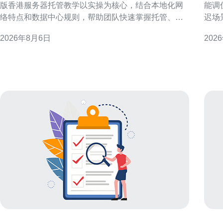
版香港服务器托管教学以实操为核心，结合本地化网
能调
络特点和数据中心规则，帮助团队快速掌握托管、管
迟场
理与优化要点。 为什么选择企业内训版香港服务器托
可执
2026年8月6日
202
管教学 选择内训版香港服务器托管教学，可以在受控
响应速度。 理解香港云
环境中模拟真实运维场景，兼顾香港节点的低延迟和
化性
监管合规，帮助团队理解机房交付、物理连通性及
与延