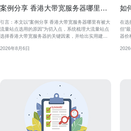
案例分享 香港大带宽服务器哪里有
如
被大流量站点选用的原因
到
引言：本文以“案例分享 香港大带宽服务器哪里有被大
在选
流量站点选用的原因”为切入点，系统梳理大流量站点
但“
选择香港大带宽服务器的关键因素，并给出实用建
器价
议，帮助站长与运维在选型与部署上做出更合理决
度、
2026年8月6日
202
策。 香港大带宽服务器的地理与市场优势 香港处于东
选择最优方案。 
亚网路枢纽位置，接近中国大陆与亚洲主要经济体，
看标
且聚集大量国际运营商与数据中心。这种地理与市场
带宽
双重优
比，