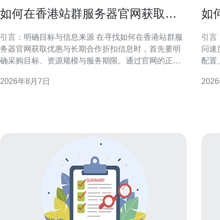
如何在香港站群服务器官网获取优
如
惠与长期合作折扣信息
以
引言：明确目标与信息来源 在寻找如何在香港站群服
引言
务器官网获取优惠与长期合作折扣信息时，首先要明
问速
确采购目标、资源规模与服务期限。通过官网的正式
配置
渠道获取信息，可降低风险并确保条款合规。本文侧
判断
2026年8月7日
202
重官网途径与谈判策略，帮助企业在香港区域稳妥争
的前提
取优惠与长期合作条件。 在香港站群服务器官网查找
求与地域分布 在决
官方优惠入口 访
用以