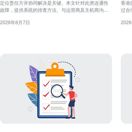
定位责任方并协同解决是关键。本文针对此类连通性
香港
故障，提供系统的排查方法、与运营商及主机商沟通
过合
要点，以及可执行的协作流程，帮助运维团队在最短
可以
2026年8月7日
202
时间内恢复访问。 1. 初步信息与证据收集 首先收集故
与GEO优化。 选
障范围与复现条件：受影响的移动网络运营商、用户
整美
地域、开始时
要美