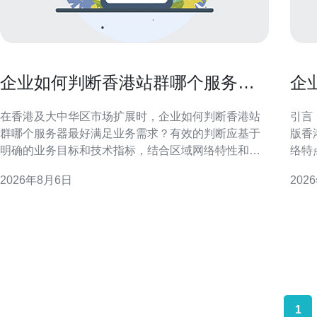
企业如何判断香港站群哪个服务器
企
最好满足业务需求
升
在香港及大中华区市场扩展时，企业如何判断香港站
引言
群哪个服务器最好满足业务需求？有效的判断应基于
版香
明确的业务目标和技术指标，结合区域网络特性和合
络特
规要求，从而实现访问速度、稳定性与成本间的平
理与优化要点。
2026年8月6日
202
衡，确保SEO与GEO优化效果。 明确业务需求与流量
管教学 选择内训版香港服务器托管教
特征 首先要评估业务类型与流量模式：是新闻资讯、
环境
电子商务、还是营销着陆页？企业如何判断香港站群
监管
哪个服务
1