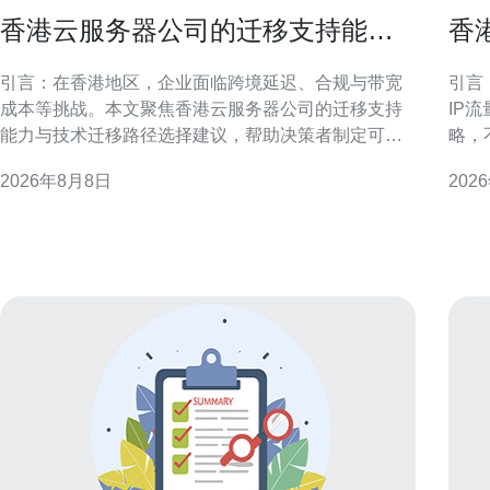
香港云服务器公司的迁移支持能力
香
与技术迁移路径选择建议
略
引言：在香港地区，企业面临跨境延迟、合规与带宽
引言
成本等挑战。本文聚焦香港云服务器公司的迁移支持
IP
能力与技术迁移路径选择建议，帮助决策者制定可执
略，
行方案。 迁移支持能力概述 香港云服务器公司的迁移
用户
2026年8月8日
202
支持通常包含评估、方案设计、工具实施与运维交
可操作的
接。关键能力在于跨可用区协调、网络带宽保障与迁
述与
移经验积累。 前期评估与迁移策略制定
分配
外访