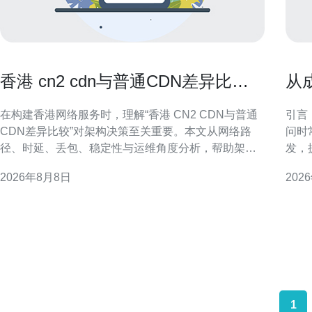
香港 cn2 cdn与普通CDN差异比较
从
帮助选择最佳架构方案
器
在构建香港网络服务时，理解“香港 CN2 CDN与普通
引言
CDN差异比较”对架构决策至关重要。本文从网络路
问时
径、时延、丢包、稳定性与运维角度分析，帮助架构
发，
师制定更合适的加速方案并提升用户体验。 什么是
防护
2026年8月8日
202
CN2与普通CDN CN2为面向国际高质量传输的骨干链
成：
路，强调路由优化与可控SLA。普通CDN侧重节点分
防香
布与缓
DD
支持
1