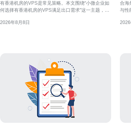
有香港机房的VPS是常见策略。本文围绕“小微企业如
合海
何选择有香港机房的VPS满足出口需求”这一主题，分
与性
解关键判断维度，帮助企业从连通性、性能、合规与
人员
2026年8月8日
202
运维等方面做出更适合自身的选择，从而支撑稳定的
定性与成本效益
出口业务。 为什么优先考虑香港机房的VPS 香港作为
VP
国际网络枢
迟需