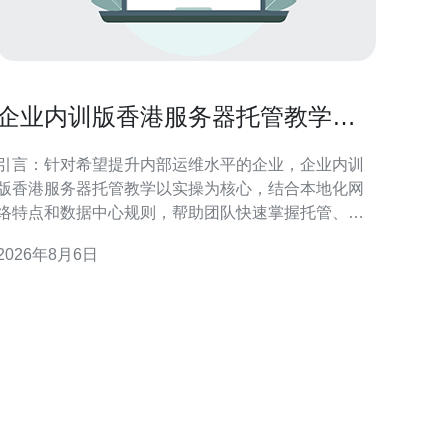
企业内训版香港服务器托管教学提
升团队运维能力
引言：针对希望提升内部运维水平的企业，企业内训
版香港服务器托管教学以实操为核心，结合本地化网
络特点和数据中心规则，帮助团队快速掌握托管、管
理与优化要点。 为什么选择企业内训版香港服务器托
2026年8月6日
教学 选择内训版香港服务器托管教学，可以在受控
环境中模拟真实运维场景，兼顾香港节点的低延迟和
监管合规，帮助团队理解机房交付、物理连通性及