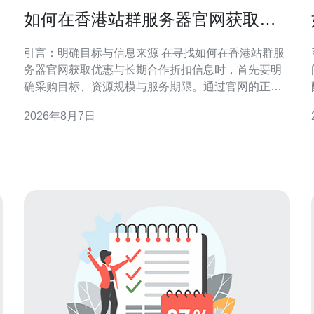
如何在香港站群服务器官网获取优
惠与长期合作折扣信息
引言：明确目标与信息来源 在寻找如何在香港站群服
务器官网获取优惠与长期合作折扣信息时，首先要明
确采购目标、资源规模与服务期限。通过官网的正式
渠道获取信息，可降低风险并确保条款合规。本文侧
2026年8月7日
重官网途径与谈判策略，帮助企业在香港区域稳妥争
取优惠与长期合作条件。 在香港站群服务器官网查找
官方优惠入口 访