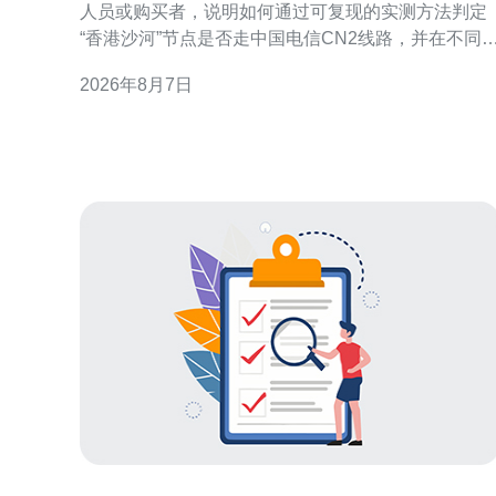
人员或购买者，说明如何通过可复现的实测方法判定
“香港沙河”节点是否走中国电信CN2线路，并在不同
定结果下给出配置与优化建议。文中不做未经验证的
2026年8月7日
断言，提供操作步骤与解读要点，方便读者自行复
核。 测试目的与判定CN2的关键指标 明确测试目的：
判断目标节点是否使用CN2或CN2 GIA等优质回