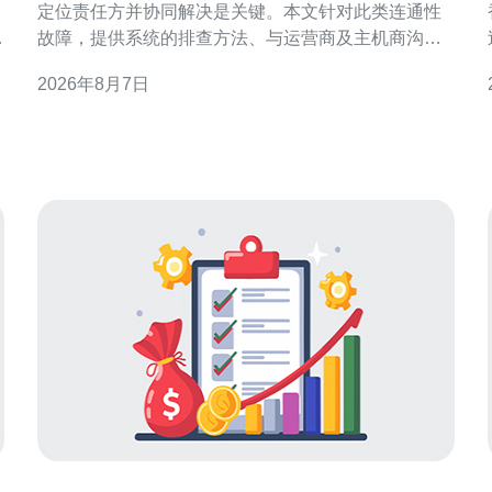
定位责任方并协同解决是关键。本文针对此类连通性
判
故障，提供系统的排查方法、与运营商及主机商沟通
要点，以及可执行的协作流程，帮助运维团队在最短
2026年8月7日
时间内恢复访问。 1. 初步信息与证据收集 首先收集故
与
障范围与复现条件：受影响的移动网络运营商、用户
地域、开始时