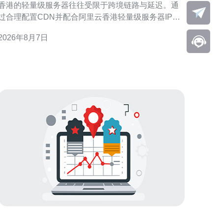
香港的轻量级服务器往往受限于跨境链路与延迟。通
过合理配置CDN并配合阿里云香港轻量级服务器IP，
可以显著降低首字节时延、提高并发响应并兼顾SEO
2026年8月7日
GEO优化。 选择合适的CDN与节点覆盖 选择有完
整美国PoP节点覆盖的CDN至关重要。优先考虑在主
要美洲城