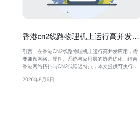
香港cn2线路物理机上运行高并发应
用的调优技巧
引言：在香港CN2线路物理机上运行高并发应用，需
要兼顾网络、硬件、系统与应用层的协调优化。结合
香港网络拓扑与CN2低延迟特点，本文提供可执行的
调优建议，帮助工程师在物理机环境中提升吞吐、降
2026年8月6日
低延迟并增强稳定性，适合面向本地与区域性GEO搜
索的运维与开发团队参考。 网络优化：利用CN2线路
优势 在香港cn2线路物理机上运行高并发应用时，优
先优