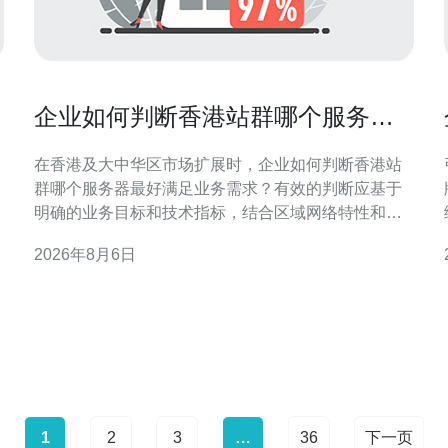
企业如何判断香港站群哪个服务器
最好满足业务需求
在香港及大中华区市场扩展时，企业如何判断香港站
群哪个服务器最好满足业务需求？有效的判断应基于
明确的业务目标和技术指标，结合区域网络特性和合
规要求，从而实现访问速度、稳定性与成本间的平
2026年8月6日
衡，确保SEO与GEO优化效果。 明确业务需求与流量
管
特征 首先要评估业务类型与流量模式：是新闻资讯、
电子商务、还是营销着陆页？企业如何判断香港站群
哪个服务
1
2
3
…
36
下一页