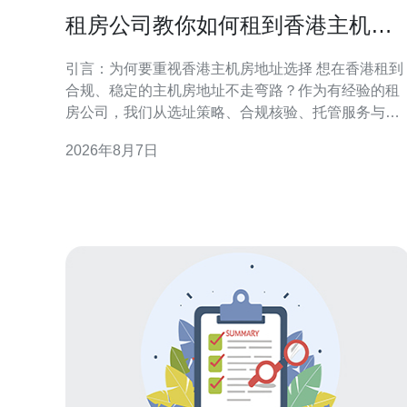
租房公司教你如何租到香港主机房
地址不走弯路
引言：为何要重视香港主机房地址选择 想在香港租到
合规、稳定的主机房地址不走弯路？作为有经验的租
房公司，我们从选址策略、合规核验、托管服务与实
际操作流程等方面提供实务性建议。正确的地址不仅
2026年8月7日
影响网络连通和法律合规，也直接关系到业务连续性
与客户信任度，因此前期准备至关重要。 了解香港主
机房类型与地理要点 香港主机房类型多样，