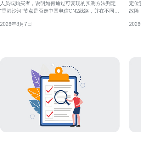
人员或购买者，说明如何通过可复现的实测方法判定
定位
“香港沙河”节点是否走中国电信CN2线路，并在不同判
故障
定结果下给出配置与优化建议。文中不做未经验证的
要点
2026年8月7日
202
断言，提供操作步骤与解读要点，方便读者自行复
时间内恢复访问
核。 测试目的与判定CN2的关键指标 明确测试目的：
障范
判断目标节点是否使用CN2或CN2 GIA等优质回
地域