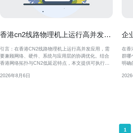
香港cn2线路物理机上运行高并发应
企
用的调优技巧
最
引言：在香港CN2线路物理机上运行高并发应用，需
在香
要兼顾网络、硬件、系统与应用层的协调优化。结合
群哪
香港网络拓扑与CN2低延迟特点，本文提供可执行的
明确
调优建议，帮助工程师在物理机环境中提升吞吐、降
规要
2026年8月6日
202
低延迟并增强稳定性，适合面向本地与区域性GEO搜
衡，确保
索的运维与开发团队参考。 网络优化：利用CN2线路
特征 首先要评估业务类型与流量模式：是新闻资讯、
优势 在香港cn2线路物理机上运行高并发应用时，优
电子
先优
哪个
1