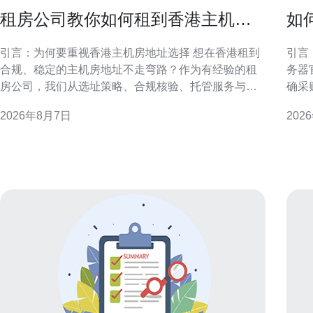
租房公司教你如何租到香港主机房
如
地址不走弯路
惠
引言：为何要重视香港主机房地址选择 想在香港租到
引言：明
合规、稳定的主机房地址不走弯路？作为有经验的租
务器
房公司，我们从选址策略、合规核验、托管服务与实
确采
际操作流程等方面提供实务性建议。正确的地址不仅
渠道
2026年8月7日
202
影响网络连通和法律合规，也直接关系到业务连续性
重官
与客户信任度，因此前期准备至关重要。 了解香港主
取优惠与长
机房类型与地理要点 香港主机房类型多样，