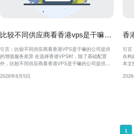
比较不同供应商看香港vps是干嘛的
香
公司提供的增值服务差异
问
引言：比较不同供应商看香港VPS是干嘛的公司提供
引言
的增值服务差异 在选择香港VPS时，除了基础配置
在构
外，比较不同供应商看香港VPS是干嘛的公司提供的
本文
增值服务差异非常重要。本文从企业角度出发，系统
规需
2026年8月5日
202
梳理常见增值服务类型与差异，便于做出符合业务需
径、
求的决策与优化。 香港VPS是干嘛的：功能定位与企
队制
业价值 香港VPS通常用于网站托管、海外访问加速、
跨境业务
1