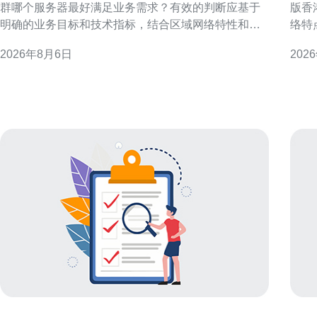
群哪个服务器最好满足业务需求？有效的判断应基于
版香
明确的业务目标和技术指标，结合区域网络特性和合
络特
规要求，从而实现访问速度、稳定性与成本间的平
理与优化要点。
2026年8月6日
202
衡，确保SEO与GEO优化效果。 明确业务需求与流量
管教学 选择内训版香港服务器托管教
特征 首先要评估业务类型与流量模式：是新闻资讯、
环境
电子商务、还是营销着陆页？企业如何判断香港站群
监管
哪个服务