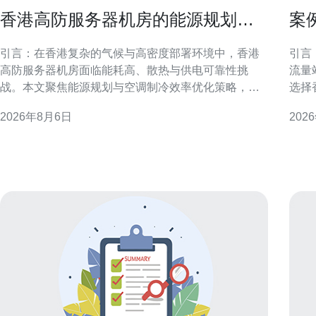
香港高防服务器机房的能源规划与
案
空调制冷效率优化策略
被
引言：在香港复杂的气候与高密度部署环境中，香港
引言
高防服务器机房面临能耗高、散热与供电可靠性挑
流量
战。本文聚焦能源规划与空调制冷效率优化策略，提
选择
供面向运维与规划的可执行要点，兼顾安全性与可持
议，
2026年8月6日
202
续发展。 能源规划要点与需求评估 制定能源规划首先
策。 香港大带宽服务器的地理与市场优势 香港处于东
需基于业务负载与未来扩展预测，明确PUE目标与冗
亚网
余等级。香港高防服务器机房应结合网络防护需求和
且聚
双重