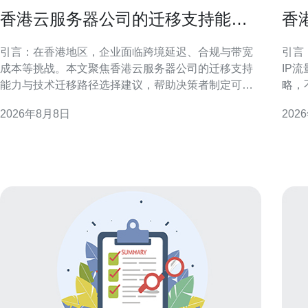
香港云服务器公司的迁移支持能力
香
与技术迁移路径选择建议
略
引言：在香港地区，企业面临跨境延迟、合规与带宽
引言
成本等挑战。本文聚焦香港云服务器公司的迁移支持
IP
能力与技术迁移路径选择建议，帮助决策者制定可执
略，
行方案。 迁移支持能力概述 香港云服务器公司的迁移
用户
2026年8月8日
202
支持通常包含评估、方案设计、工具实施与运维交
可操作的
接。关键能力在于跨可用区协调、网络带宽保障与迁
述与
移经验积累。 前期评估与迁移策略制定
分配
外访