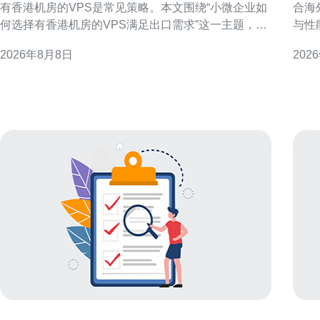
有香港机房的VPS是常见策略。本文围绕“小微企业如
合海
何选择有香港机房的VPS满足出口需求”这一主题，分
与性
解关键判断维度，帮助企业从连通性、性能、合规与
人员
2026年8月8日
202
运维等方面做出更适合自身的选择，从而支撑稳定的
定性与成本效益
出口业务。 为什么优先考虑香港机房的VPS 香港作为
VP
国际网络枢
迟需