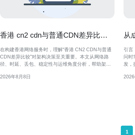
香港 cn2 cdn与普通CDN差异比较
从
帮助选择最佳架构方案
器
在构建香港网络服务时，理解“香港 CN2 CDN与普通
引言
CDN差异比较”对架构决策至关重要。本文从网络路
问时
径、时延、丢包、稳定性与运维角度分析，帮助架构
发，
师制定更合适的加速方案并提升用户体验。 什么是
防护
2026年8月8日
202
CN2与普通CDN CN2为面向国际高质量传输的骨干链
成：
路，强调路由优化与可控SLA。普通CDN侧重节点分
防香
布与缓
DD
支持
1