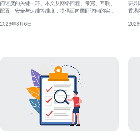
问速度的关键一环。本文从网络回程、带宽、互联、
要兼
配置、安全与运维等维度，提供面向国际访问的实用
香港
判断要点与操作建议，帮助决策者在兼顾成本与性能
调优
2026年8月6日
202
的前提下，优化用户体验与稳定性。 评估海外访问需
低延
求与地域分布 在决定如何选择国际香港机房服务器租
索的运维
用以提高海外访问速度前，首先要明确目标用户的地
优势
先优