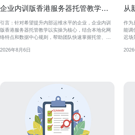
企业内训版香港服务器托管教学提
从
升团队运维能力
v
引言：针对希望提升内部运维水平的企业，企业内训
作为
版香港服务器托管教学以实操为核心，结合本地化网
能调
络特点和数据中心规则，帮助团队快速掌握托管、管
迟场
理与优化要点。 为什么选择企业内训版香港服务器托
可执
2026年8月6日
202
管教学 选择内训版香港服务器托管教学，可以在受控
响应速度。 理解香港云
环境中模拟真实运维场景，兼顾香港节点的低延迟和
化性
监管合规，帮助团队理解机房交付、物理连通性及
与延