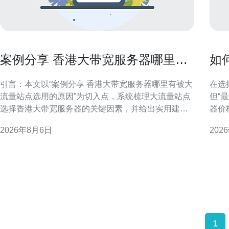
案例分享 香港大带宽服务器哪里有
如
被大流量站点选用的原因
到
引言：本文以“案例分享 香港大带宽服务器哪里有被大
在选
流量站点选用的原因”为切入点，系统梳理大流量站点
但“
选择香港大带宽服务器的关键因素，并给出实用建
器价
议，帮助站长与运维在选型与部署上做出更合理决
度、
2026年8月6日
202
策。 香港大带宽服务器的地理与市场优势 香港处于东
选择最优方案。 
亚网路枢纽位置，接近中国大陆与亚洲主要经济体，
看标
且聚集大量国际运营商与数据中心。这种地理与市场
带宽
双重优
比，
1