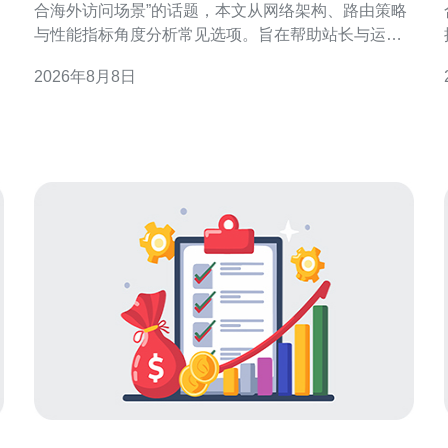
合海外访问场景”的话题，本文从网络架构、路由策略
与性能指标角度分析常见选项。旨在帮助站长与运维
人员在不同海外用户分布下做出合理选择，并兼顾稳
2026年8月8日
定性与成本效益。 香港VPS海外访问场景特点 香港
与
VPS面对的海外访问场景多样：临近亚洲国家的低延
迟需求、欧