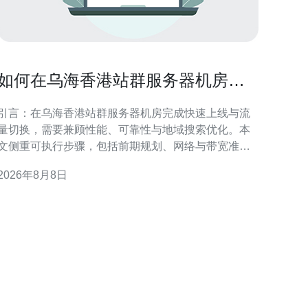
如何在乌海香港站群服务器机房完
成快速上线与流量切换
引言：在乌海香港站群服务器机房完成快速上线与流
量切换，需要兼顾性能、可靠性与地域搜索优化。本
文侧重可执行步骤，包括前期规划、网络与带宽准
备、DNS/BGP策略、站群部署与同步、灰度/蓝绿切
2026年8月8日
换、监控回滚与SEO/GEO注意点，为运维与站长提供
地参考。 规划与准备：明确目标与回滚点 在启动之
前，应明确