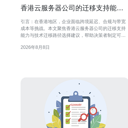
香港云服务器公司的迁移支持能力
与技术迁移路径选择建议
引言：在香港地区，企业面临跨境延迟、合规与带宽
成本等挑战。本文聚焦香港云服务器公司的迁移支持
能力与技术迁移路径选择建议，帮助决策者制定可执
行方案。 迁移支持能力概述 香港云服务器公司的迁移
2026年8月8日
支持通常包含评估、方案设计、工具实施与运维交
接。关键能力在于跨可用区协调、网络带宽保障与迁
移经验积累。 前期评估与迁移策略制定