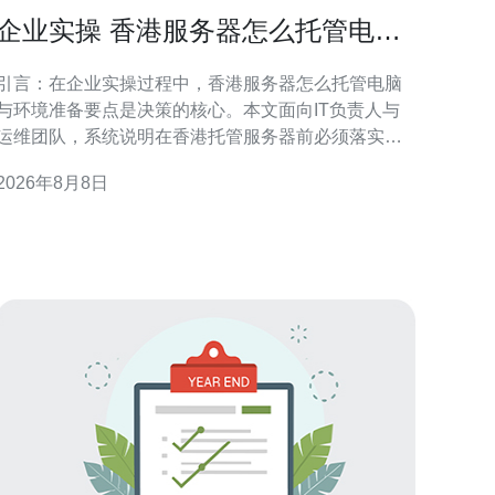
企业实操 香港服务器怎么托管电脑
与环境准备要点
引言：在企业实操过程中，香港服务器怎么托管电脑
与环境准备要点是决策的核心。本文面向IT负责人与
运维团队，系统说明在香港托管服务器前必须落实的
物理与网络环境、基础设施与管理流程，兼顾合规性
2026年8月8日
与稳定性，便于在区域化（GEO）搜索下被相关人员
快速查阅与执行。 为什么选择香港服务器托管 香港作
为国际网络枢纽，