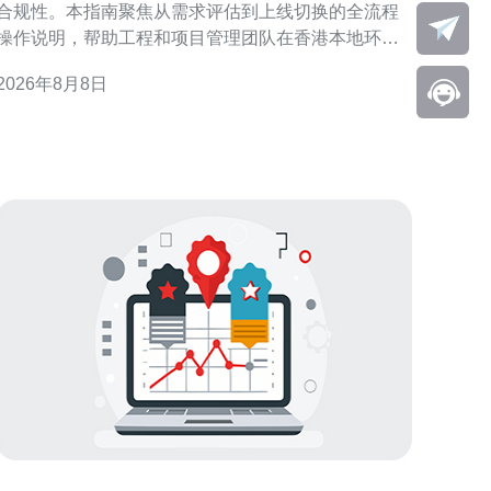
合规性。本指南聚焦从需求评估到上线切换的全流程
操作说明，帮助工程和项目管理团队在香港本地环境
中高效落地，降低风险并确保服务稳定性。 需求评估
2026年8月8日
容量规划 对香港大带宽部署，首先需进行业务流量
分析、峰值计算与未来增长预估。根据应用类型、数
据中心位置与用户分布