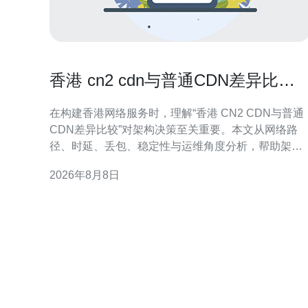
香港 cn2 cdn与普通CDN差异比较
帮助选择最佳架构方案
在构建香港网络服务时，理解“香港 CN2 CDN与普通
CDN差异比较”对架构决策至关重要。本文从网络路
径、时延、丢包、稳定性与运维角度分析，帮助架构
师制定更合适的加速方案并提升用户体验。 什么是
2026年8月8日
CN2与普通CDN CN2为面向国际高质量传输的骨干链
路，强调路由优化与可控SLA。普通CDN侧重节点分
布与缓