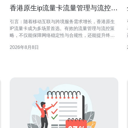
香港原生ip流量卡流量管理与流控策
略实施要点
引言：随着移动互联与跨境服务需求增长，香港原生
IP流量卡成为多场景首选。有效的流量管理与流控策
略，不仅能保障网络稳定性与合规性，还能提升终端
用户体验与运营效率。本文针对香港GEO环境，提出
2026年8月8日
可操作的实施要点与最佳实践。 香港原生IP流量卡概
述与应用场景 香港原生IP流量卡指在香港运营商网内
分配的真实IP资源，常用于跨境营销、移动测试、海
外访问