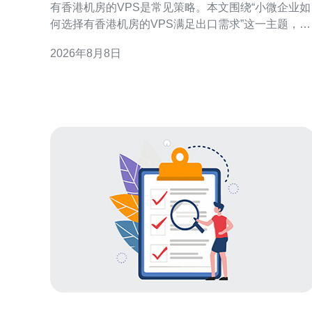
有香港机房的VPS是常见策略。本文围绕“小微企业如
何选择有香港机房的VPS满足出口需求”这一主题，分
解关键判断维度，帮助企业从连通性、性能、合规与
2026年8月8日
运维等方面做出更适合自身的选择，从而支撑稳定的
出口业务。 为什么优先考虑香港机房的VPS 香港作为
国际网络枢