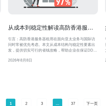
从成本到稳定性解读高防香港服务
器租用省钱攻略
引言：高防香港服务器租用在面向亚太业务与国际访
问时常被优先考虑。本文从成本结构与稳定性要素出
发，提供切实可行的省钱攻略，帮助企业在保证DDoS
防护和网络稳定性的前提下优化投入与配置。 成本构
2026年8月8日
成：理解高防香港服务器租用的主要费用项 在评估高
防香港服务器租用时，应把成本拆分为带宽与流量、
落
DDoS防护等级、IP资源、硬件与虚拟化、运维与技术
支持等
1
2
3
…
37
下一页