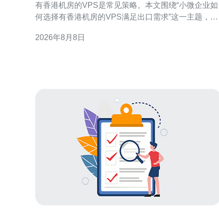
有香港机房的VPS是常见策略。本文围绕“小微企业如
何选择有香港机房的VPS满足出口需求”这一主题，分
解关键判断维度，帮助企业从连通性、性能、合规与
2026年8月8日
运维等方面做出更适合自身的选择，从而支撑稳定的
出口业务。 为什么优先考虑香港机房的VPS 香港作为
国际网络枢