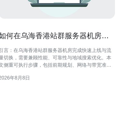
如何在乌海香港站群服务器机房完
成快速上线与流量切换
引言：在乌海香港站群服务器机房完成快速上线与流
量切换，需要兼顾性能、可靠性与地域搜索优化。本
文侧重可执行步骤，包括前期规划、网络与带宽准
备、DNS/BGP策略、站群部署与同步、灰度/蓝绿切
2026年8月8日
换、监控回滚与SEO/GEO注意点，为运维与站长提供
地参考。 规划与准备：明确目标与回滚点 在启动之
前，应明确