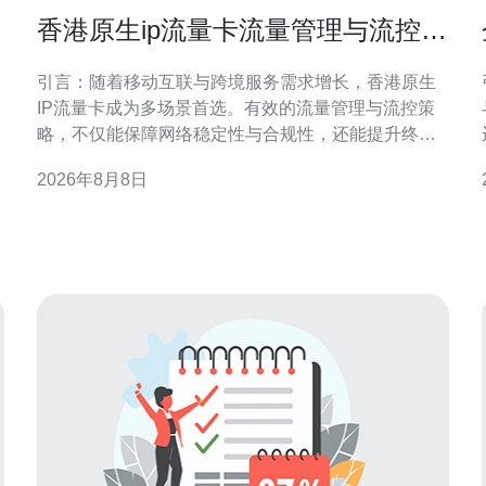
香港原生ip流量卡流量管理与流控策
略实施要点
引言：随着移动互联与跨境服务需求增长，香港原生
IP流量卡成为多场景首选。有效的流量管理与流控策
略，不仅能保障网络稳定性与合规性，还能提升终端
用户体验与运营效率。本文针对香港GEO环境，提出
2026年8月8日
可操作的实施要点与最佳实践。 香港原生IP流量卡概
述与应用场景 香港原生IP流量卡指在香港运营商网内
分配的真实IP资源，常用于跨境营销、移动测试、海
外访问