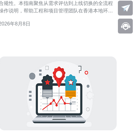
合规性。本指南聚焦从需求评估到上线切换的全流程
操作说明，帮助工程和项目管理团队在香港本地环境
中高效落地，降低风险并确保服务稳定性。 需求评估
2026年8月8日
容量规划 对香港大带宽部署，首先需进行业务流量
分析、峰值计算与未来增长预估。根据应用类型、数
据中心位置与用户分布