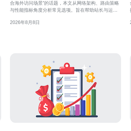
合海外访问场景”的话题，本文从网络架构、路由策略
与性能指标角度分析常见选项。旨在帮助站长与运维
人员在不同海外用户分布下做出合理选择，并兼顾稳
2026年8月8日
定性与成本效益。 香港VPS海外访问场景特点 香港
与
VPS面对的海外访问场景多样：临近亚洲国家的低延
迟需求、欧