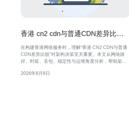
香港 cn2 cdn与普通CDN差异比较
帮助选择最佳架构方案
在构建香港网络服务时，理解“香港 CN2 CDN与普通
CDN差异比较”对架构决策至关重要。本文从网络路
径、时延、丢包、稳定性与运维角度分析，帮助架构
师制定更合适的加速方案并提升用户体验。 什么是
2026年8月8日
CN2与普通CDN CN2为面向国际高质量传输的骨干链
路，强调路由优化与可控SLA。普通CDN侧重节点分
布与缓