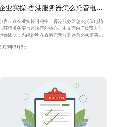
企业实操 香港服务器怎么托管电脑
与环境准备要点
引言：在企业实操过程中，香港服务器怎么托管电脑
与环境准备要点是决策的核心。本文面向IT负责人与
运维团队，系统说明在香港托管服务器前必须落实的
物理与网络环境、基础设施与管理流程，兼顾合规性
2026年8月8日
与稳定性，便于在区域化（GEO）搜索下被相关人员
快速查阅与执行。 为什么选择香港服务器托管 香港作
为国际网络枢纽，