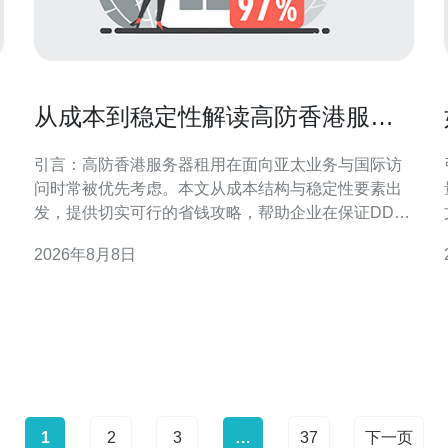
从成本到稳定性解读高防香港服务
器租用省钱攻略
引言：高防香港服务器租用在面向亚太业务与国际访
问时常被优先考虑。本文从成本结构与稳定性要素出
发，提供切实可行的省钱攻略，帮助企业在保证DDoS
防护和网络稳定性的前提下优化投入与配置。 成本构
2026年8月8日
成：理解高防香港服务器租用的主要费用项 在评估高
防香港服务器租用时，应把成本拆分为带宽与流量、
落
DDoS防护等级、IP资源、硬件与虚拟化、运维与技术
支持等
1
2
3
…
37
下一页