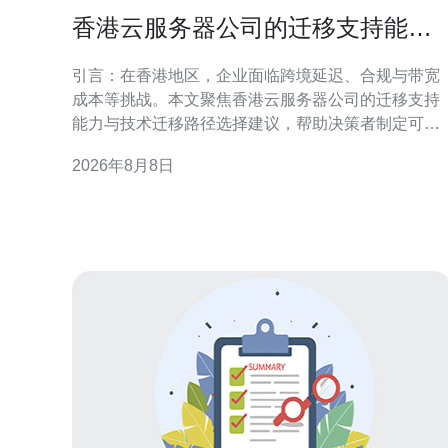
香港云服务器公司的迁移支持能力
与技术迁移路径选择建议
引言：在香港地区，企业面临跨境延迟、合规与带宽
成本等挑战。本文聚焦香港云服务器公司的迁移支持
能力与技术迁移路径选择建议，帮助决策者制定可执
行方案。 迁移支持能力概述 香港云服务器公司的迁移
2026年8月8日
支持通常包含评估、方案设计、工具实施与运维交
接。关键能力在于跨可用区协调、网络带宽保障与迁
移经验积累。 前期评估与迁移策略制定