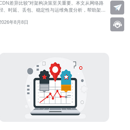
CDN差异比较”对架构决策至关重要。本文从网络路
径、时延、丢包、稳定性与运维角度分析，帮助架构
师制定更合适的加速方案并提升用户体验。 什么是
2026年8月8日
CN2与普通CDN CN2为面向国际高质量传输的骨干链
路，强调路由优化与可控SLA。普通CDN侧重节点分
布与缓