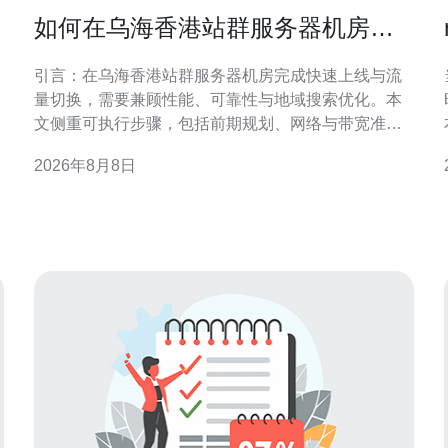
如何在乌海香港站群服务器机房完
成快速上线与流量切换
引言：在乌海香港站群服务器机房完成快速上线与流
量切换，需要兼顾性能、可靠性与地域搜索优化。本
S
文侧重可执行步骤，包括前期规划、网络与带宽准
备、DNS/BGP策略、站群部署与同步、灰度/蓝绿切
2026年8月8日
换、监控回滚与SEO/GEO注意点，为运维与站长提供
落地参考。 规划与准备：明确目标与回滚点 在启动之
术
前，应明确