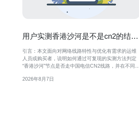
用户实测香港沙河是不是cn2的结果
与配置优化建议
引言：本文面向对网络线路特性与优化有需求的运维
人员或购买者，说明如何通过可复现的实测方法判定
“香港沙河”节点是否走中国电信CN2线路，并在不同
定结果下给出配置与优化建议。文中不做未经验证的
2026年8月7日
断言，提供操作步骤与解读要点，方便读者自行复
核。 测试目的与判定CN2的关键指标 明确测试目的：
判断目标节点是否使用CN2或CN2 GIA等优质回