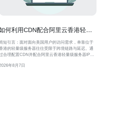
如何利用CDN配合阿里云香港轻量
级服务器IP在美国提升访问速度
简短引言：面对面向美国用户的访问需求，单靠位于
香港的轻量级服务器往往受限于跨境链路与延迟。通
过合理配置CDN并配合阿里云香港轻量级服务器IP，
可以显著降低首字节时延、提高并发响应并兼顾SEO
2026年8月7日
GEO优化。 选择合适的CDN与节点覆盖 选择有完
整美国PoP节点覆盖的CDN至关重要。优先考虑在主
要美洲城