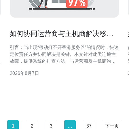
如何协同运营商与主机商解决移动
打不开香港服务器的连通性故障
引言：当出现“移动打不开香港服务器”的情况时，快速
定位责任方并协同解决是关键。本文针对此类连通性
判
故障，提供系统的排查方法、与运营商及主机商沟通
要点，以及可执行的协作流程，帮助运维团队在最短
2026年8月7日
时间内恢复访问。 1. 初步信息与证据收集 首先收集故
与
障范围与复现条件：受影响的移动网络运营商、用户
地域、开始时
1
2
3
…
37
下一页