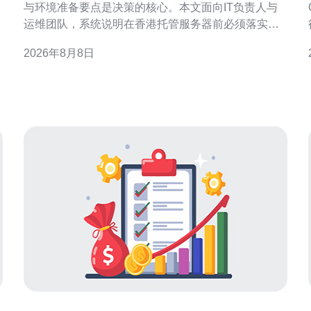
与环境准备要点是决策的核心。本文面向IT负责人与
运维团队，系统说明在香港托管服务器前必须落实的
物理与网络环境、基础设施与管理流程，兼顾合规性
2026年8月8日
与稳定性，便于在区域化（GEO）搜索下被相关人员
快速查阅与执行。 为什么选择香港服务器托管 香港作
为国际网络枢纽，