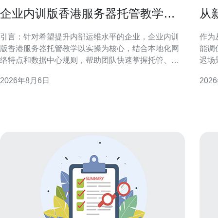
企业内训版香港服务器托管教学提
从
升团队运维能力
v
引言：针对希望提升内部运维水平的企业，企业内训
作为
版香港服务器托管教学以实操为核心，结合本地化网
能调
络特点和数据中心规则，帮助团队快速掌握托管、管
迟场
理与优化要点。 为什么选择企业内训版香港服务器托
可执
2026年8月6日
202
管教学 选择内训版香港服务器托管教学，可以在受控
响应速度。 理解香港云
环境中模拟真实运维场景，兼顾香港节点的低延迟和
化性
监管合规，帮助团队理解机房交付、物理连通性及
与延