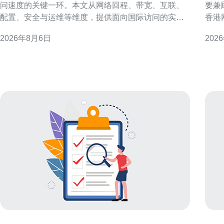
问速度的关键一环。本文从网络回程、带宽、互联、
要兼
配置、安全与运维等维度，提供面向国际访问的实用
香港
判断要点与操作建议，帮助决策者在兼顾成本与性能
调优
2026年8月6日
202
的前提下，优化用户体验与稳定性。 评估海外访问需
低延
求与地域分布 在决定如何选择国际香港机房服务器租
索的运维
用以提高海外访问速度前，首先要明确目标用户的地
优势
先优