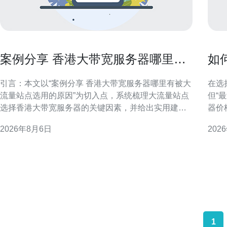
案例分享 香港大带宽服务器哪里有
如
被大流量站点选用的原因
到
引言：本文以“案例分享 香港大带宽服务器哪里有被大
在选
流量站点选用的原因”为切入点，系统梳理大流量站点
但“
选择香港大带宽服务器的关键因素，并给出实用建
器价
议，帮助站长与运维在选型与部署上做出更合理决
度、
2026年8月6日
202
策。 香港大带宽服务器的地理与市场优势 香港处于东
选择最优方案。 
亚网路枢纽位置，接近中国大陆与亚洲主要经济体，
看标
且聚集大量国际运营商与数据中心。这种地理与市场
带宽
双重优
比，
1