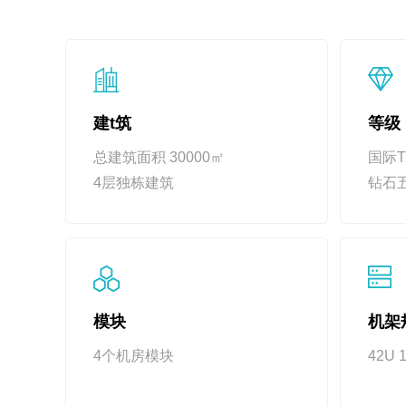
建t筑
等级
总建筑面积 30000㎡
国际Ti
4层独栋建筑
钻石
模块
机架
4个机房模块
42U 