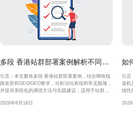
多段 香港站群部署案例解析不同线
如
路下的访问差异与调优方法
务
引言：本文聚焦多段 香港站群部署案例，结合网络线
引言
路差异和SEO/GEO要求，分析访问表现和常见瓶颈，
器机
并提供系统化的调优方法与实践建议，适用于站群或
续性
多节点站点运营者。 概述：多段 香港站群部署的背景
行的
2026年6月16日
202
与目标 多段 香港站群部署通常指在香港节点上采用多
香港
条上游网络或多种出口线路，以提升覆盖、容灾和访
发高
问速度。
大陆
率低