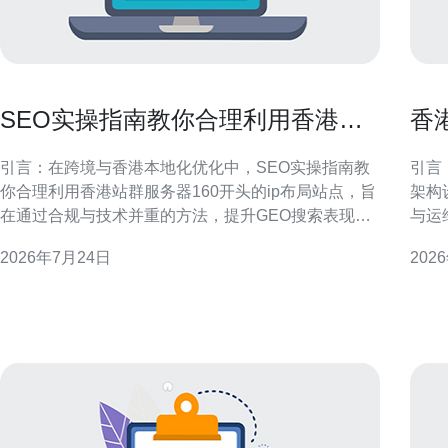
SEO实操指南教你合理利用香港站
香
群服务器160开头的ip布局站点
带
引言：在跨境与香港本地化优化中，SEO实操指南教
引言
你合理利用香港站群服务器160开头的ip布局站点，旨
架构
在通过合规与技术并重的方法，提升GEO搜索表现并
与运
降低关联风险。 理解160开头IP的网络与地域属性 香
地域性（
2026年7月24日
202
港机房常见的160开头IP段在路由和延迟上对东亚及欧
场景
美访问表现良好。了解运营商、数据中心与IP归属，
宽管
有助于判断该IP是否适
海外
设计