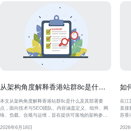
从架构角度解释香港站群8c是什么
如
及其部署要点
优
本文从架构角度解释香港站群8c是什么及其部署要
在江
点，面向技术与SEO团队。内容涵盖定义、组件、网
直接
络、负载、合规与运维，旨在提供可落地的架构参考
苏香
与优化建议。 香港站群8c概述 香港站群8c通常指在香
提供
2026年6月18日
202
港节点部署的多站点集群化架构，强调八类关键能力
GEO