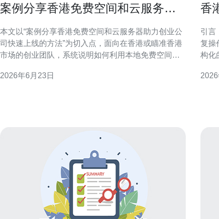
案例分享香港免费空间和云服务器
香
助力创业公司快速上线的方法
快
本文以“案例分享香港免费空间和云服务器助力创业公
引言
司快速上线的方法”为切入点，面向在香港或瞄准香港
复操
市场的创业团队，系统说明如何利用本地免费空间与
构化
云服务器实现快速上线，兼顾性能、安全与可扩展
于本地G
2026年6月23日
202
性。 为什么选择香港免费空间和云服务器 香港节点接
有排
近内地与东南亚流量来源，延迟低、访问体验优先。
前后
免费空间适合静态内容和快速验证市场假设，云服务
示。
器用于动态服
联系