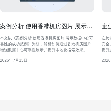
案例分析 使用香港机房图片 展示数
企
据中心可靠性的成功范例
提
本文以《案例分析 使用香港机房图片 展示数据中心可
在跨
靠性的成功范例》为题，解析如何通过香港机房图片
安全
增强数据中心可靠性展示并提升本地化搜索效果。文
提升
章聚焦图片策略、合规与SEO/GEO技术要点，适用于
与实
2026年7月15日
202
云服务商、托管机房和IT运维团队，提供可执行的步
策略，
骤与注意事项，帮助在香港及周边区域建立可视化的
港机
信任资产。 项目背景与目标 本案例背景为一家面
主要
面向